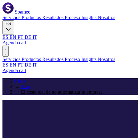
Soamee
Servicios
Productos
Resultados
Proceso
Insights
Nosotros
ES
ES
EN
PT
DE
IT
Agenda call
Servicios
Productos
Resultados
Proceso
Insights
Nosotros
ES
EN
PT
DE
IT
Agenda call
Inicio
→
Blog
→
El coste real de no automatizar tu empresa