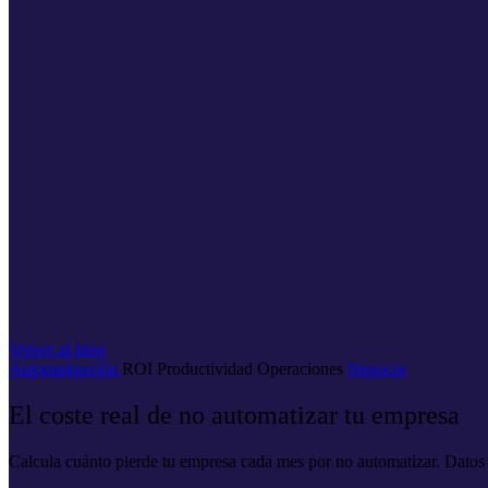
Volver al blog
Automatización
ROI
Productividad
Operaciones
Negocio
El coste real de no automatizar tu empresa
Calcula cuánto pierde tu empresa cada mes por no automatizar. Datos 