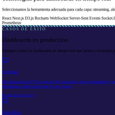
Seleccionamos la herramienta adecuada para cada capa: streaming, al
React
Next.js
D3.js
Recharts
WebSocket
Server-Sent Events
Socket.
Prometheus
CASOS DE ÉXITO
Dashboards en producción
Ejemplos reales de dashboards en tiempo real que hemos construido pa
Spherag
Monitorización 24/7 de sensores IoT agrícolas. Datos de humedad, temp
agricultores optimizado para uso en campo.
Monitorización 24/7
InfoAdex