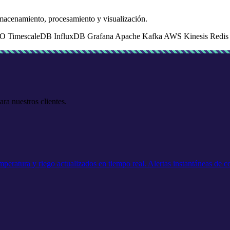
macenamiento, procesamiento y visualización.
IO
TimescaleDB
InfluxDB
Grafana
Apache Kafka
AWS Kinesis
Redi
ra nuestros clientes.
eratura y riego actualizados en tiempo real. Alertas instantáneas de con