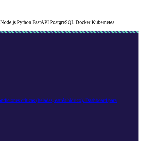
s
Node.js
Python
FastAPI
PostgreSQL
Docker
Kubernetes
diciones críticas (heladas, estrés hídrico). Dashboard para