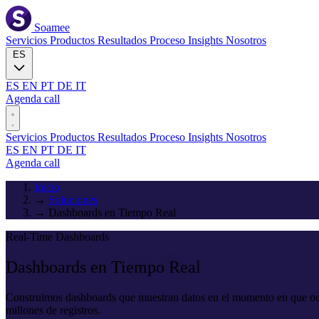
Soamee
Servicios
Productos
Resultados
Proceso
Insights
Nosotros
ES
ES
EN
PT
DE
IT
Agenda call
Servicios
Productos
Resultados
Proceso
Insights
Nosotros
ES
EN
PT
DE
IT
Agenda call
Inicio
→
Soluciones
→
Dashboards en Tiempo Real
Real-Time Dashboards
Dashboards en
Tiempo Real
Construimos dashboards que muestran datos en el momento en que ocu
millones de registros.