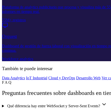
Plataforma de analytics publicitario que procesa y visualiza más de 55
informes en tiempo real.
55M+ registros
Orquest
Dashboard de gestión de fuerza laboral con visualización en tiempo rea
continua.
Workforce analytics
También te puede interesar
Data Analytics
IoT Industrial
Cloud y DevOps
Desarrollo Web
Ver ca
FAQ
Preguntas frecuentes sobre dashboards en tie
Qué diferencia hay entre WebSocket y Server-Sent Events?