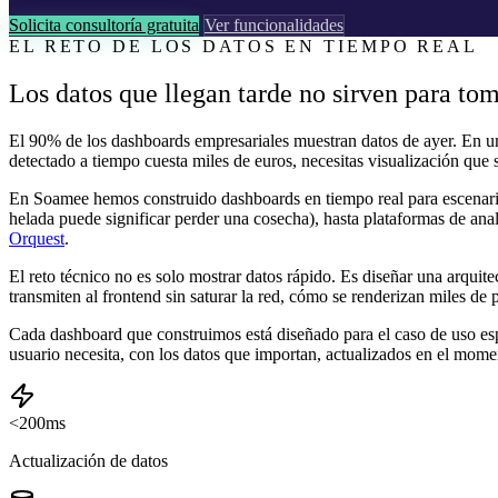
Solicita consultoría gratuita
Ver funcionalidades
EL RETO DE LOS DATOS EN TIEMPO REAL
Los datos que llegan tarde no sirven para to
El 90% de los dashboards empresariales muestran datos de ayer. En 
detectado a tiempo cuesta miles de euros, necesitas visualización qu
En Soamee hemos construido dashboards en tiempo real para escenario
helada puede significar perder una cosecha), hasta plataformas de ana
Orquest
.
El reto técnico no es solo mostrar datos rápido. Es diseñar una arqui
transmiten al frontend sin saturar la red, cómo se renderizan miles de
Cada dashboard que construimos está diseñado para el caso de uso esp
usuario necesita, con los datos que importan, actualizados en el mom
<200ms
Actualización de datos