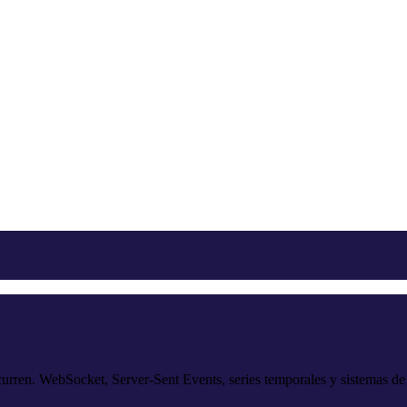
rren. WebSocket, Server-Sent Events, series temporales y sistemas de 