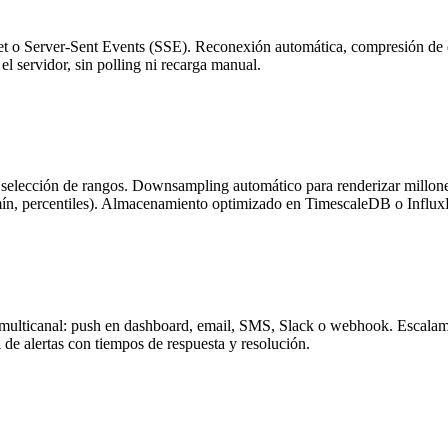
 o Server-Sent Events (SSE). Reconexión automática, compresión de dato
l servidor, sin polling ni recarga manual.
 y selección de rangos. Downsampling automático para renderizar millon
 mín, percentiles). Almacenamiento optimizado en TimescaleDB o Influ
 multicanal: push en dashboard, email, SMS, Slack o webhook. Escalamie
de alertas con tiempos de respuesta y resolución.