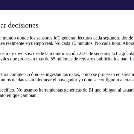
mar decisiones
un mundo donde los sensores IoT generan lecturas cada segundo, donde
e sea realmente en tiempo real. No cada 15 minutos. No cada hora. Ahora
s muy diversos: desde la monitorización 24/7 de sensores IoT agrícol
lytics que procesan más de 55 millones de registros publicitarios para
I
tectura completa: cómo se ingestan los datos, cómo se procesan en strea
 puntos de datos sin bloquear el navegador y cómo se configuran alertas 
ecífico. No usamos herramientas genéricas de BI que obligan al usuario
ento en que cambian.