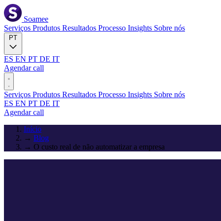
Soamee
Serviços
Produtos
Resultados
Processo
Insights
Sobre nós
PT
ES
EN
PT
DE
IT
Agendar call
Serviços
Produtos
Resultados
Processo
Insights
Sobre nós
ES
EN
PT
DE
IT
Agendar call
Início
→
Blog
→
O custo real de não automatizar a empresa