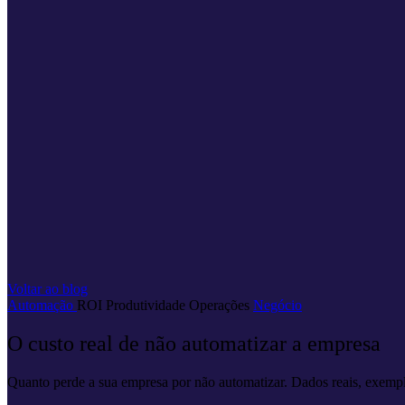
Voltar ao blog
Automação
ROI
Produtividade
Operações
Negócio
O custo real de não automatizar a empresa
Quanto perde a sua empresa por não automatizar. Dados reais, exempl