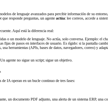
modelos de lenguaje avanzados para percibir información de su entorno,
ot que responde preguntas, un agente
actúa
: lee correos, accede a siste
cuente. Aquí está la diferencia real:
idas o un modelo de lenguaje. No actúa, solo conversa. Ejemplo: el cha
as fijas de pasos en interfaces de usuario. Es rígido: si la pantalla cambi
os, usa herramientas (APIs, bases de datos, navegadores, correo) y adapta
 Un agente no sigue un script; sigue un objetivo.
A
s de IA operan en un bucle continuo de tres fases:
trante, un documento PDF adjunto, una alerta de un sistema ERP, una co