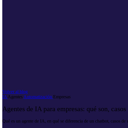
Volver al blog
IA
Agentes
Automatización
Empresas
Agentes de IA para empresas: qué son, casos
Qué es un agente de IA, en qué se diferencia de un chatbot, casos de u