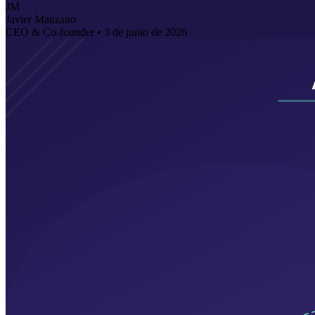
JM
Javier Manzano
CEO & Co-founder •
3 de junio de 2026