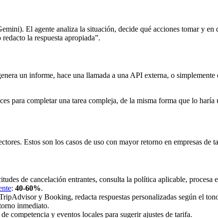
ni). El agente analiza la situación, decide qué acciones tomar y en q
o redacto la respuesta apropiada”.
o, genera un informe, hace una llamada a una API externa, o simplemente
eces para completar una tarea compleja, de la misma forma que lo harí
sectores. Estos son los casos de uso con mayor retorno en empresas de 
icitudes de cancelación entrantes, consulta la política aplicable, procesa 
ente
:
40-60%
.
TripAdvisor y Booking, redacta respuestas personalizadas según el tono 
torno inmediato.
 de competencia y eventos locales para sugerir ajustes de tarifa.