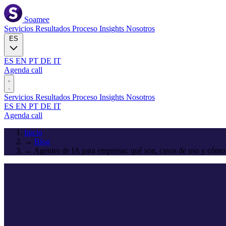
Soamee
Servicios
Resultados
Proceso
Insights
Nosotros
ES
ES
EN
PT
DE
IT
Agenda call
Servicios
Resultados
Proceso
Insights
Nosotros
ES
EN
PT
DE
IT
Agenda call
Inicio
→
Blog
→
Agentes de IA para empresas: qué son, casos de uso y cómo