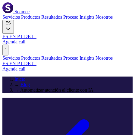
Soamee
Servicios
Productos
Resultados
Proceso
Insights
Nosotros
ES
ES
EN
PT
DE
IT
Agenda call
Servicios
Productos
Resultados
Proceso
Insights
Nosotros
ES
EN
PT
DE
IT
Agenda call
Inicio
→
Blog
→
Automatizar atención al cliente con IA