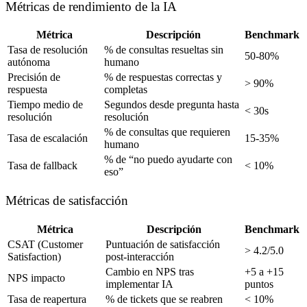
Métricas de rendimiento de la IA
Métrica
Descripción
Benchmark
Tasa de resolución
% de consultas resueltas sin
50-80%
autónoma
humano
Precisión de
% de respuestas correctas y
> 90%
respuesta
completas
Tiempo medio de
Segundos desde pregunta hasta
< 30s
resolución
resolución
% de consultas que requieren
Tasa de escalación
15-35%
humano
% de “no puedo ayudarte con
Tasa de fallback
< 10%
eso”
Métricas de satisfacción
Métrica
Descripción
Benchmark
CSAT (Customer
Puntuación de satisfacción
> 4.2/5.0
Satisfaction)
post-interacción
Cambio en NPS tras
+5 a +15
NPS impacto
implementar IA
puntos
Tasa de reapertura
% de tickets que se reabren
< 10%