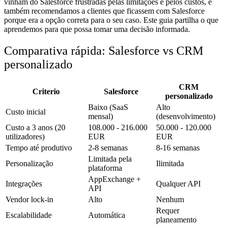
vinham do Salesforce frustradas pelas limitações e pelos custos, e
também recomendamos a clientes que ficassem com Salesforce
porque era a opção correta para o seu caso. Este guia partilha o que
aprendemos para que possa tomar uma decisão informada.
Comparativa rápida: Salesforce vs CRM
personalizado
CRM
Criterio
Salesforce
personalizado
Baixo (SaaS
Alto
Custo inicial
mensal)
(desenvolvimento)
Custo a 3 anos (20
108.000 - 216.000
50.000 - 120.000
utilizadores)
EUR
EUR
Tempo até produtivo
2-8 semanas
8-16 semanas
Limitada pela
Personalização
Ilimitada
plataforma
AppExchange +
Integrações
Qualquer API
API
Vendor lock-in
Alto
Nenhum
Requer
Escalabilidade
Automática
planeamento