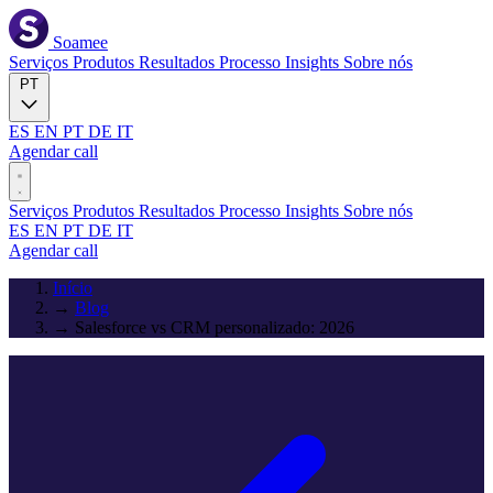
Soamee
Serviços
Produtos
Resultados
Processo
Insights
Sobre nós
PT
ES
EN
PT
DE
IT
Agendar call
Serviços
Produtos
Resultados
Processo
Insights
Sobre nós
ES
EN
PT
DE
IT
Agendar call
Início
→
Blog
→
Salesforce vs CRM personalizado: 2026