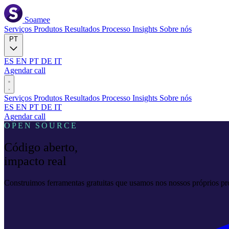
Soamee
Serviços
Produtos
Resultados
Processo
Insights
Sobre nós
PT
ES
EN
PT
DE
IT
Agendar call
Serviços
Produtos
Resultados
Processo
Insights
Sobre nós
ES
EN
PT
DE
IT
Agendar call
OPEN SOURCE
Código aberto,
impacto real
Construimos ferramentas gratuitas que usamos nos nossos próprios pr