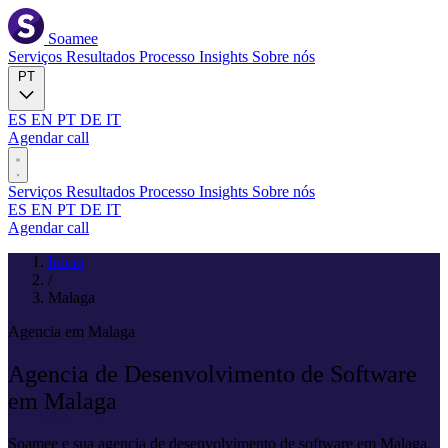
Soamee
Serviços
Resultados
Processo
Insights
Sobre nós
PT
ES
EN
PT
DE
IT
Agendar call
Serviços
Resultados
Processo
Insights
Sobre nós
ES
EN
PT
DE
IT
Agendar call
Inicio
/
Malaga
Agencia em Malaga
Agencia de Desenvolvimento de Software
em
Malaga
Soamee e sua agencia de desenvolvimento de software em Malaga.