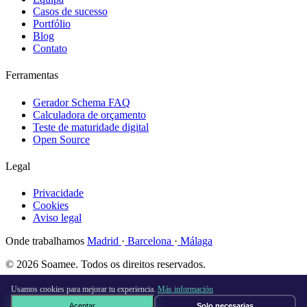
Casos de sucesso
Portfólio
Blog
Contato
Ferramentas
Gerador Schema FAQ
Calculadora de orçamento
Teste de maturidade digital
Open Source
Legal
Privacidade
Cookies
Aviso legal
Onde trabalhamos
Madrid
·
Barcelona
·
Málaga
© 2026 Soamee. Todos os direitos reservados.
Feito com
♥
em Madrid
Usamos cookies para mejorar tu experiencia.
Más información
Aceptar
Solo necesarias