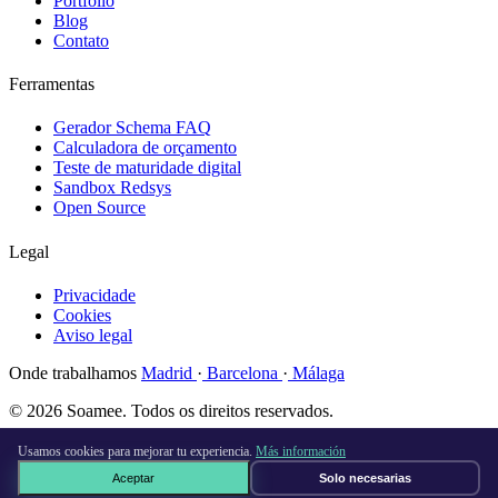
Portfólio
Blog
Contato
Ferramentas
Gerador Schema FAQ
Calculadora de orçamento
Teste de maturidade digital
Sandbox Redsys
Open Source
Legal
Privacidade
Cookies
Aviso legal
Onde trabalhamos
Madrid
·
Barcelona
·
Málaga
© 2026 Soamee. Todos os direitos reservados.
Feito com
♥
em Madrid
Usamos cookies para mejorar tu experiencia.
Más información
Aceptar
Solo necesarias
Agende uma call gratuita →
×