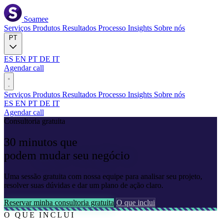
Soamee
Serviços
Produtos
Resultados
Processo
Insights
Sobre nós
PT
ES
EN
PT
DE
IT
Agendar call
Serviços
Produtos
Resultados
Processo
Insights
Sobre nós
ES
EN
PT
DE
IT
Agendar call
Consultoria gratuita
30
minutos
que
podem
mudar seu negócio
Uma sessão gratuita com nossa equipe para analisar seu projeto,
resolver suas dúvidas e dar um plano de ação claro.
Reservar minha consultoria gratuita
O que inclui
O QUE INCLUI