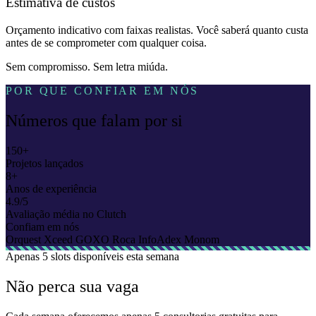
Estimativa de custos
Orçamento indicativo com faixas realistas. Você saberá quanto custa
antes de se comprometer com qualquer coisa.
Sem compromisso. Sem letra miúda.
POR QUE CONFIAR EM NÓS
Números que falam por si
150+
Projetos lançados
8+
Anos de experiência
4.9/5
Avaliação média no Clutch
Confiam em nós
Orquest
Xceed
GOXO
Roca
InfoAdex
Monom
Apenas
5 slots
disponíveis esta semana
Não perca sua vaga