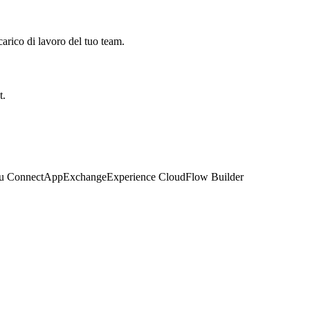
carico di lavoro del tuo team.
t.
u Connect
AppExchange
Experience Cloud
Flow Builder