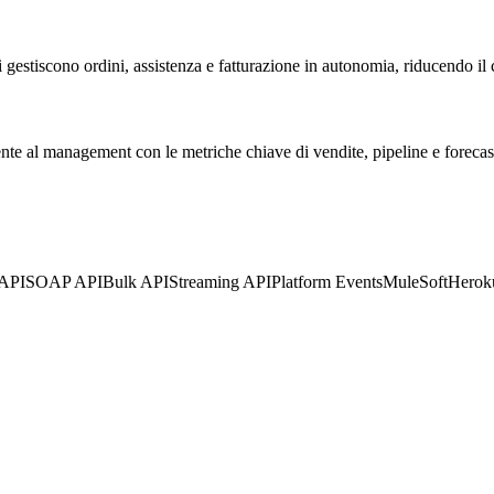
i gestiscono ordini, assistenza e fatturazione in autonomia, riducendo il 
nte al management con le metriche chiave di vendite, pipeline e forecas
API
SOAP API
Bulk API
Streaming API
Platform Events
MuleSoft
Herok