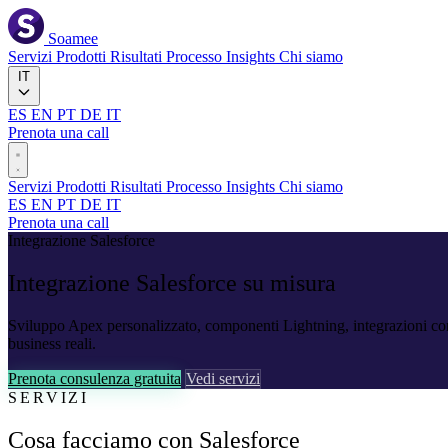
Soamee
Servizi
Prodotti
Risultati
Processo
Insights
Chi siamo
IT
ES
EN
PT
DE
IT
Prenota una call
Servizi
Prodotti
Risultati
Processo
Insights
Chi siamo
ES
EN
PT
DE
IT
Prenota una call
Integrazione Salesforce
Integrazione
Salesforce
su misura
Sviluppo Apex personalizzato, componenti Lightning, integrazioni con A
business reali.
Prenota consulenza gratuita
Vedi servizi
SERVIZI
Cosa facciamo con Salesforce