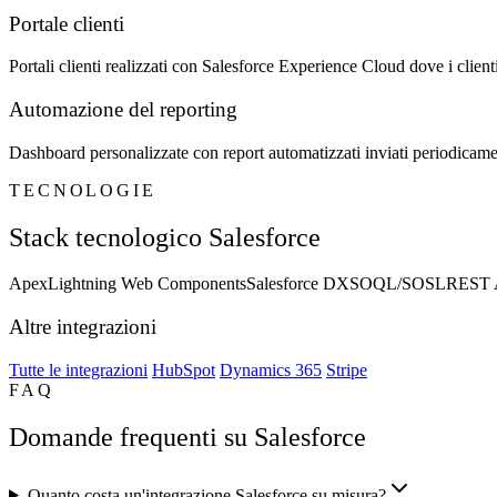
Portale clienti
Portali clienti realizzati con Salesforce Experience Cloud dove i client
Automazione del reporting
Dashboard personalizzate con report automatizzati inviati periodicame
TECNOLOGIE
Stack tecnologico Salesforce
Apex
Lightning Web Components
Salesforce DX
SOQL/SOSL
REST 
Altre integrazioni
Tutte le integrazioni
HubSpot
Dynamics 365
Stripe
FAQ
Domande frequenti su Salesforce
Quanto costa un'integrazione Salesforce su misura?