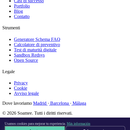
Casi di successo
Portfolio
Blog
Contatto
Strumenti
Generatore Schema FAQ
Calcolatore di preventivo
Test di maturità digitale
Sandbox Redsys
Open Source
Legale
Privacy
Cookie
Avviso legale
Dove lavoriamo
Madrid
·
Barcelona
·
Málaga
© 2026 Soamee. Tutti i diritti riservati.
Fatto con
♥
a Madrid
Usamos cookies para mejorar tu experiencia.
Más información