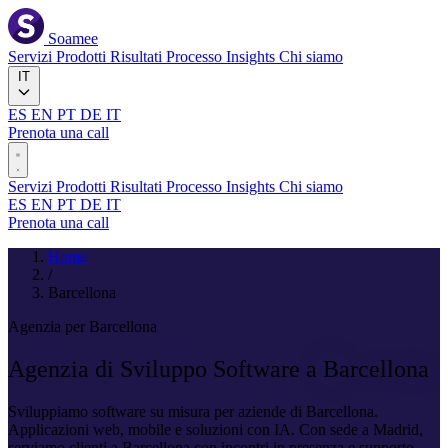
Soamee
Servizi
Prodotti
Risultati
Processo
Insights
Chi siamo
IT
ES
EN
PT
DE
IT
Prenota una call
Servizi
Prodotti
Risultati
Processo
Insights
Chi siamo
ES
EN
PT
DE
IT
Prenota una call
Home
/
Barcellona
Agenzia per Barcellona
Agenzia di Sviluppo Software a
Barcellona
Sviluppiamo software su misura per aziende di Barcellona.
Applicazioni web, mobile e soluzioni con IA. Con sede a Madrid,
serviamo clienti a Barcellona con incontri in presenza e supporto