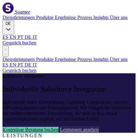
Soamee
Dienstleistungen
Produkte
Ergebnisse
Prozess
Insights
Über uns
DE
ES
EN
PT
DE
IT
Gespräch buchen
Dienstleistungen
Produkte
Ergebnisse
Prozess
Insights
Über uns
ES
EN
PT
DE
IT
Gespräch buchen
Salesforce Integration
Individuelle
Salesforce
Integration
Individuelle Apex-Entwicklung, Lightning Components, externe
API-Integrationen und Datenmigration. Wir bringen Ihr Salesforce
mit maßgeschneiderter Entwicklung, die sich an Ihre realen
Geschäftsprozesse anpasst, auf das nächste Level.
Kostenlose Beratung buchen
Leistungen ansehen
LEISTUNGEN