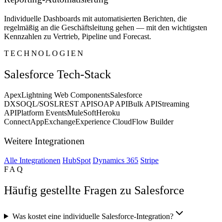
Individuelle Dashboards mit automatisierten Berichten, die
regelmäßig an die Geschäftsleitung gehen — mit den wichtigsten
Kennzahlen zu Vertrieb, Pipeline und Forecast.
TECHNOLOGIEN
Salesforce Tech-Stack
Apex
Lightning Web Components
Salesforce
DX
SOQL/SOSL
REST API
SOAP API
Bulk API
Streaming
API
Platform Events
MuleSoft
Heroku
Connect
AppExchange
Experience Cloud
Flow Builder
Weitere Integrationen
Alle Integrationen
HubSpot
Dynamics 365
Stripe
FAQ
Häufig gestellte Fragen zu Salesforce
Was kostet eine individuelle Salesforce-Integration?