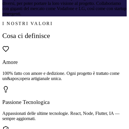
diversi, per poter portare la loro visione al progetto. Collaboriamo
con giganti del mercato come Vodafone e LG, così come con startup
emergenti.
I NOSTRI VALORI
Cosa ci definisce
Amore
100% fatto con amore e dedizione. Ogni progetto è trattato come
un&apos;opera artigianale unica.
Passione Tecnologica
Appassionati delle ultime tecnologie. React, Node, Flutter, IA —
sempre aggiornati.