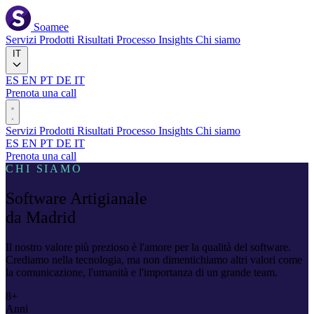
Soamee
Servizi
Prodotti
Risultati
Processo
Insights
Chi siamo
IT
ES
EN
PT
DE
IT
Prenota una call
Servizi
Prodotti
Risultati
Processo
Insights
Chi siamo
ES
EN
PT
DE
IT
Prenota una call
CHI SIAMO
Software
Artigianale
da Madrid
Il nostro valore più prezioso è l'amore per la qualità del software.
Crediamo nella tecnologia, ma non dimentichiamo altri valori come
la comunicazione, l'umanità e l'importanza di un grande team.
8+
Anni