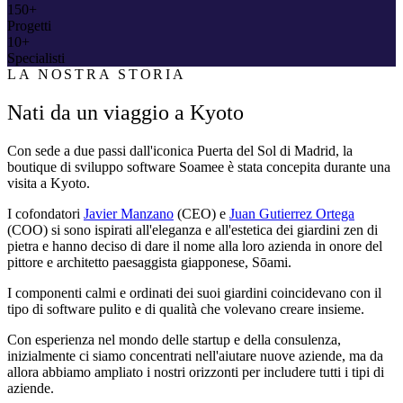
150+
Progetti
10+
Specialisti
LA NOSTRA STORIA
Nati da un viaggio a Kyoto
Con sede a due passi dall'iconica Puerta del Sol di Madrid, la
boutique di sviluppo software Soamee è stata concepita durante una
visita a Kyoto.
I cofondatori
Javier Manzano
(CEO) e
Juan Gutierrez Ortega
(COO) si sono ispirati all'eleganza e all'estetica dei giardini zen di
pietra e hanno deciso di dare il nome alla loro azienda in onore del
pittore e architetto paesaggista giapponese, Sōami.
I componenti calmi e ordinati dei suoi giardini coincidevano con il
tipo di software pulito e di qualità che volevano creare insieme.
Con esperienza nel mondo delle startup e della consulenza,
inizialmente ci siamo concentrati nell'aiutare nuove aziende, ma da
allora abbiamo ampliato i nostri orizzonti per includere tutti i tipi di
aziende.