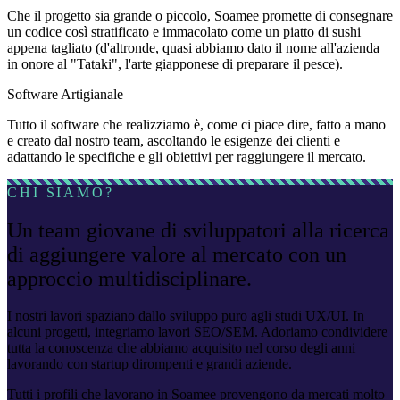
Che il progetto sia grande o piccolo, Soamee promette di consegnare
un codice così stratificato e immacolato come un piatto di sushi
appena tagliato (d'altronde, quasi abbiamo dato il nome all'azienda
in onore al "Tataki", l'arte giapponese di preparare il pesce).
Software Artigianale
Tutto il software che realizziamo è, come ci piace dire, fatto a mano
e creato dal nostro team, ascoltando le esigenze dei clienti e
adattando le specifiche e gli obiettivi per raggiungere il mercato.
CHI SIAMO?
Un team giovane di sviluppatori alla ricerca
di aggiungere valore al mercato con un
approccio multidisciplinare.
I nostri lavori spaziano dallo sviluppo puro agli studi UX/UI. In
alcuni progetti, integriamo lavori SEO/SEM. Adoriamo condividere
tutta la conoscenza che abbiamo acquisito nel corso degli anni
lavorando con startup dirompenti e grandi aziende.
Tutti i profili che lavorano in Soamee provengono da mercati molto