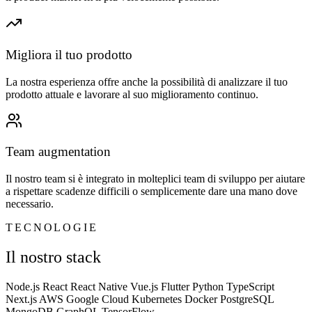
Migliora il tuo prodotto
La nostra esperienza offre anche la possibilità di analizzare il tuo
prodotto attuale e lavorare al suo miglioramento continuo.
Team augmentation
Il nostro team si è integrato in molteplici team di sviluppo per aiutare
a rispettare scadenze difficili o semplicemente dare una mano dove
necessario.
TECNOLOGIE
Il nostro stack
Node.js
React
React Native
Vue.js
Flutter
Python
TypeScript
Next.js
AWS
Google Cloud
Kubernetes
Docker
PostgreSQL
MongoDB
GraphQL
TensorFlow