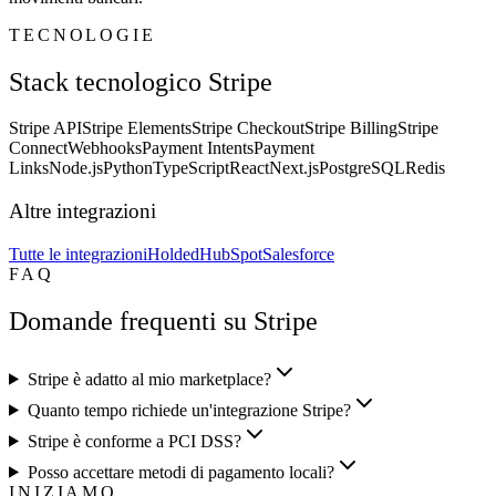
TECNOLOGIE
Stack tecnologico Stripe
Stripe API
Stripe Elements
Stripe Checkout
Stripe Billing
Stripe
Connect
Webhooks
Payment Intents
Payment
Links
Node.js
Python
TypeScript
React
Next.js
PostgreSQL
Redis
Altre integrazioni
Tutte le integrazioni
Holded
HubSpot
Salesforce
FAQ
Domande frequenti su Stripe
Stripe è adatto al mio marketplace?
Quanto tempo richiede un'integrazione Stripe?
Stripe è conforme a PCI DSS?
Posso accettare metodi di pagamento locali?
INIZIAMO