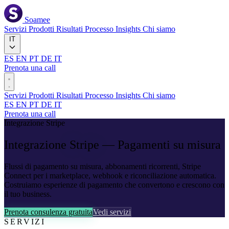
Soamee
Servizi
Prodotti
Risultati
Processo
Insights
Chi siamo
IT
ES
EN
PT
DE
IT
Prenota una call
Servizi
Prodotti
Risultati
Processo
Insights
Chi siamo
ES
EN
PT
DE
IT
Prenota una call
Integrazione Stripe
Integrazione
Stripe
— Pagamenti su misura
Flussi di pagamento su misura, abbonamenti ricorrenti, Stripe
Connect per i marketplace, webhook e riconciliazione automatica.
Costruiamo esperienze di pagamento che convertono e crescono con
il tuo business.
Prenota consulenza gratuita
Vedi servizi
SERVIZI