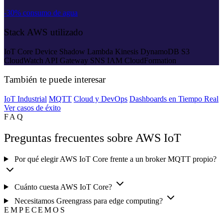
-30% consumo de agua
Stack AWS utilizado
IoT Core
Device Shadow
Lambda
Kinesis
DynamoDB
S3
CloudWatch
API Gateway
SNS
IAM
CloudFormation
También te puede interesar
IoT Industrial
MQTT
Cloud y DevOps
Dashboards en Tiempo Real
Ver casos de éxito
FAQ
Preguntas frecuentes sobre AWS IoT
Por qué elegir AWS IoT Core frente a un broker MQTT propio?
Cuánto cuesta AWS IoT Core?
Necesitamos Greengrass para edge computing?
EMPECEMOS