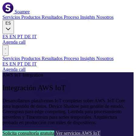
Soamee
Servicios
Productos
Resultados
Proceso
Insights
Nosotros
ES
ES
EN
PT
DE
IT
Agenda call
Servicios
Productos
Resultados
Proceso
Insights
Nosotros
ES
EN
PT
DE
IT
Agenda call
AWS IoT Integration
Integración
AWS IoT
Desarrollamos plataformas IoT completas sobre AWS. IoT Core
para ingestión de datos, Device Shadow para gestión de estado,
Greengrass para edge computing, Lambda para procesamiento
serverless y Timestream para series temporales. Arquitectura
probada en producción con miles de dispositivos.
Solicita consultoría gratuita
Ver servicios AWS IoT