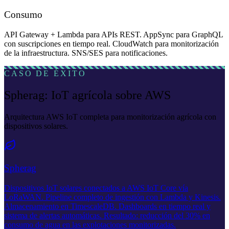
Consumo
API Gateway + Lambda para APIs REST. AppSync para GraphQL
con suscripciones en tiempo real. CloudWatch para monitorización
de la infraestructura. SNS/SES para notificaciones.
CASO DE ÉXITO
Spherag: IoT agrícola sobre AWS
Arquitectura AWS IoT completa para monitorización agrícola con
dispositivos solares.
Spherag
Dispositivos IoT solares conectados a AWS IoT Core vía
LoRaWAN. Pipeline completo de ingestión con Lambda y Kinesis.
Almacenamiento en TimescaleDB. Dashboards en tiempo real y
sistema de alertas automáticas. Resultado: reducción del 30% en
consumo de agua en las explotaciones monitorizadas.