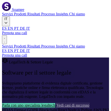
Soamee
Servizi
Prodotti
Risultati
Processo
Insights
Chi siamo
IT
ES
EN
PT
DE
IT
Prenota una call
Servizi
Prodotti
Risultati
Processo
Insights
Chi siamo
ES
EN
PT
DE
IT
Prenota una call
LegalTech & Settore Legale
Software per il
settore legale
Sviluppiamo piattaforme di evidenza digitale certificata, gestione
licenze, pratiche online e firma elettronica qualificata. Tecnologia
che digitalizza il settore legale in conformità con eIDAS e la
normativa più esigente. LegalTech con impatto reale.
Parla con uno specialista legaltech
Vedi casi di successo
eIDAS
Firma-e
GDPR
Blockchain
React
Node.js
Python
AWS
PKI