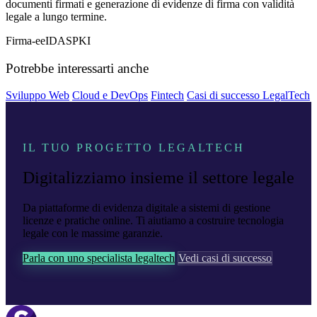
documenti firmati e generazione di evidenze di firma con validità
legale a lungo termine.
Firma-e
eIDAS
PKI
Potrebbe interessarti anche
Sviluppo Web
Cloud e DevOps
Fintech
Casi di successo LegalTech
IL TUO PROGETTO LEGALTECH
Digitalizziamo insieme il settore legale
Da piattaforme di evidenza digitale a sistemi di gestione
licenze e pratiche online. Ti aiutiamo a costruire tecnologia
legale con le massime garanzie.
Parla con uno specialista legaltech
Vedi casi di successo