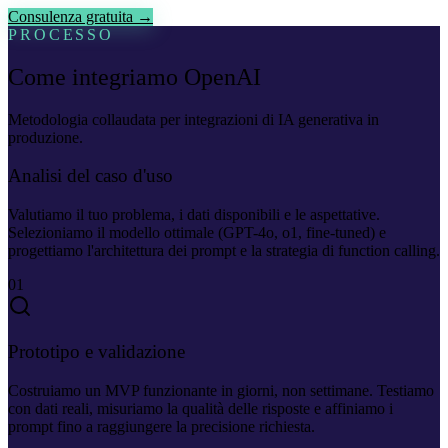
Consulenza gratuita →
PROCESSO
Come integriamo OpenAI
Metodologia collaudata per integrazioni di IA generativa in
produzione.
Analisi del caso d'uso
Valutiamo il tuo problema, i dati disponibili e le aspettative.
Selezioniamo il modello ottimale (GPT-4o, o1, fine-tuned) e
progettiamo l'architettura dei prompt e la strategia di function calling.
01
Prototipo e validazione
Costruiamo un MVP funzionante in giorni, non settimane. Testiamo
con dati reali, misuriamo la qualità delle risposte e affiniamo i
prompt fino a raggiungere la precisione richiesta.