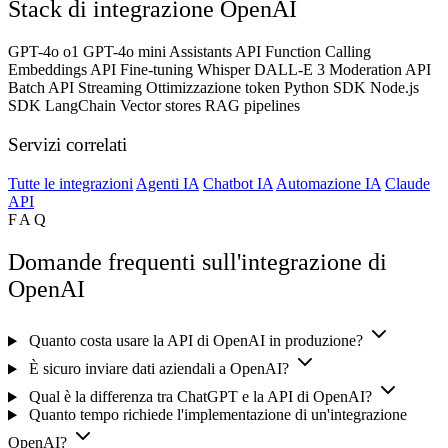
Stack di integrazione OpenAI
GPT-4o
o1
GPT-4o mini
Assistants API
Function Calling
Embeddings API
Fine-tuning
Whisper
DALL-E 3
Moderation API
Batch API
Streaming
Ottimizzazione token
Python SDK
Node.js
SDK
LangChain
Vector stores
RAG pipelines
Servizi correlati
Tutte le integrazioni
Agenti IA
Chatbot IA
Automazione IA
Claude
API
FAQ
Domande frequenti sull'integrazione di
OpenAI
Quanto costa usare la API di OpenAI in produzione?
È sicuro inviare dati aziendali a OpenAI?
Qual è la differenza tra ChatGPT e la API di OpenAI?
Quanto tempo richiede l'implementazione di un'integrazione
OpenAI?