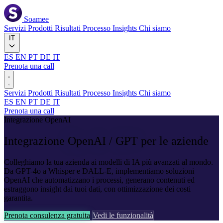
Soamee
Servizi
Prodotti
Risultati
Processo
Insights
Chi siamo
IT
ES
EN
PT
DE
IT
Prenota una call
Servizi
Prodotti
Risultati
Processo
Insights
Chi siamo
ES
EN
PT
DE
IT
Prenota una call
Integrazione OpenAI
Integrazione
OpenAI / GPT
per le aziende
Colleghiamo la tua azienda ai modelli di IA più avanzati al mondo.
Da GPT-4o a Whisper e DALL-E, implementiamo soluzioni
OpenAI che automatizzano i processi, generano contenuti ed
estraggono insight dai tuoi dati, con ottimizzazione dei costi
garantita.
Prenota consulenza gratuita
Vedi le funzionalità