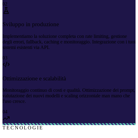
02
Sviluppo in produzione
Implementiamo la soluzione completa con rate limiting, gestione
degli errori, fallback, caching e monitoraggio. Integrazione con i tuoi
sistemi esistenti via API.
03
Ottimizzazione e scalabilità
Monitoraggio continuo di costi e qualità. Ottimizzazione dei prompt,
valutazione dei nuovi modelli e scaling orizzontale man mano che
l'uso cresce.
04
TECNOLOGIE