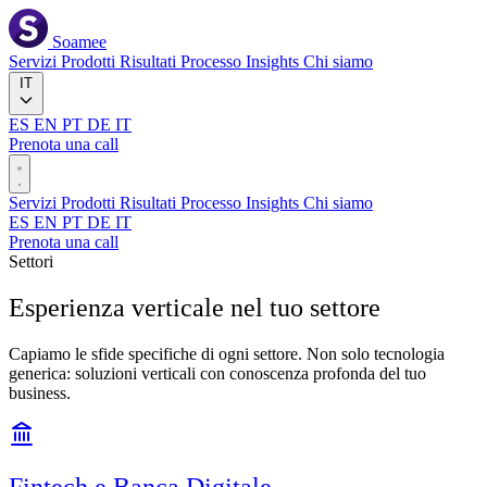
Soamee
Servizi
Prodotti
Risultati
Processo
Insights
Chi siamo
IT
ES
EN
PT
DE
IT
Prenota una call
Servizi
Prodotti
Risultati
Processo
Insights
Chi siamo
ES
EN
PT
DE
IT
Prenota una call
Settori
Esperienza verticale nel tuo
settore
Capiamo le sfide specifiche di ogni settore. Non solo tecnologia
generica: soluzioni verticali con conoscenza profonda del tuo
business.
Fintech e Banca Digitale