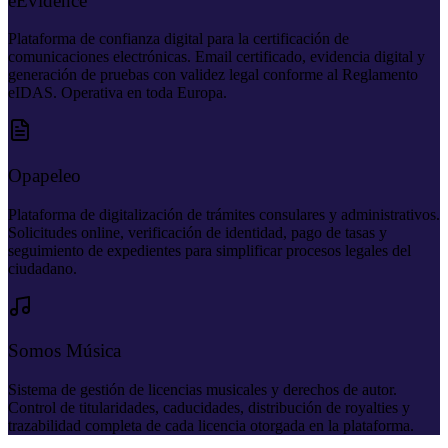
eEvidence
Plataforma de confianza digital para la certificación de
comunicaciones electrónicas. Email certificado, evidencia digital y
generación de pruebas con validez legal conforme al Reglamento
eIDAS. Operativa en toda Europa.
Opapeleo
Plataforma de digitalización de trámites consulares y administrativos.
Solicitudes online, verificación de identidad, pago de tasas y
seguimiento de expedientes para simplificar procesos legales del
ciudadano.
Somos Música
Sistema de gestión de licencias musicales y derechos de autor.
Control de titularidades, caducidades, distribución de royalties y
trazabilidad completa de cada licencia otorgada en la plataforma.