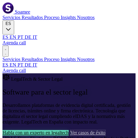
Soamee
Servicios
Resultados
Proceso
Insights
Nosotros
ES
ES
EN
PT
DE
IT
Agenda call
Servicios
Resultados
Proceso
Insights
Nosotros
ES
EN
PT
DE
IT
Agenda call
LegalTech & Sector Legal
Software para el
sector legal
Desarrollamos plataformas de evidencia digital certificada, gestión
de licencias, trámites online y firma electrónica. Tecnología que
digitaliza el sector legal cumpliendo eIDAS y la normativa más
exigente. LegalTech en España con impacto real.
Habla con un experto en legaltech
Ver casos de éxito