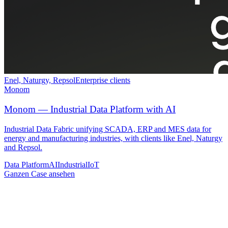
Enel, Naturgy, Repsol
Enterprise clients
Monom
Monom — Industrial Data Platform with AI
Industrial Data Fabric unifying SCADA, ERP and MES data for
energy and manufacturing industries, with clients like Enel, Naturgy
and Repsol.
Data Platform
AI
Industrial
IoT
Ganzen Case ansehen