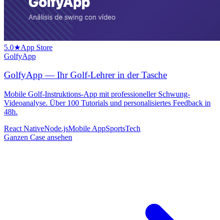
5.0★
App Store
GolfyApp
GolfyApp — Ihr Golf-Lehrer in der Tasche
Mobile Golf-Instruktions-App mit professioneller Schwung-
Videoanalyse. Über 100 Tutorials und personalisiertes Feedback in
48h.
React Native
Node.js
Mobile App
SportsTech
Ganzen Case ansehen