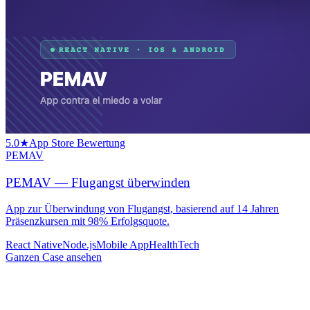
5.0★
App Store Bewertung
PEMAV
PEMAV — Flugangst überwinden
App zur Überwindung von Flugangst, basierend auf 14 Jahren
Präsenzkursen mit 98% Erfolgsquote.
React Native
Node.js
Mobile App
HealthTech
Ganzen Case ansehen