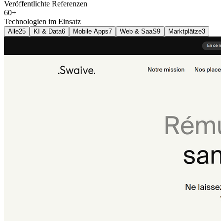
Veröffentlichte Referenzen
60
+
Technologien im Einsatz
Alle
25
KI & Data
6
Mobile Apps
7
Web & SaaS
9
Marktplätze
3