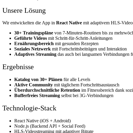
Unsere Lösung
Wir entwickelten die App in
React Native
mit adaptivem HLS-Videost
30+ Trainingspläne
von 7-Minuten-Routinen bis zu mehrwöc
Geführte Videos
mit Schritt-für-Schritt-Anleitungen
Ernährungsbereich
mit gesunden Rezepten
Soziales Netzwerk
mit Fortschrittsbeiträgen und Interaktion
Adaptives Streaming
das auch bei langsamen Verbindungen fu
Ergebnisse
Katalog von 30+ Plänen
für alle Levels
Aktive Community
mit täglichem Fortschrittsaustausch
Überdurchschnittliche Retention
im Fitnessbereich dank soz
Bufferfreies Streaming
selbst bei 3G-Verbindungen
Technologie-Stack
React Native (iOS + Android)
Node.js (Backend API + Social Feed)
HLS-Videostreaming mit adaptiver Bitrate