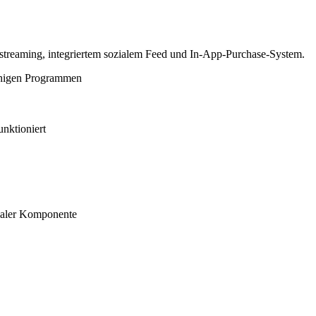
reaming, integriertem sozialem Feed und In-App-Purchase-System.
higen Programmen
nktioniert
ialer Komponente