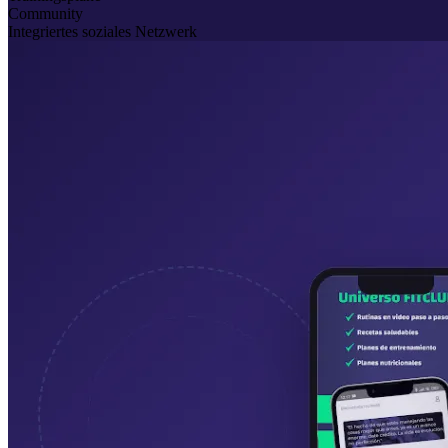
Community
Integriertes soziales Netzwerk