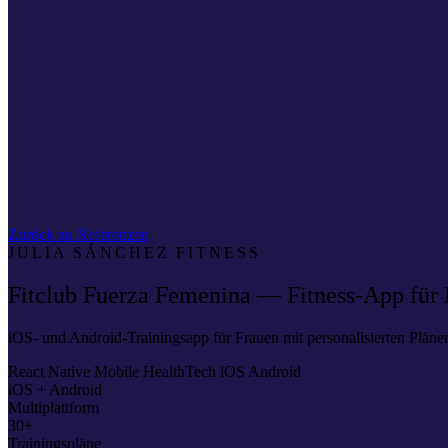
Zurück zu Referenzen
JULIA SÁNCHEZ FITNESS
Fitclub Fuerza Femenina — Fitness-App für
iOS- und Android-Trainingsapp für Frauen mit personalisierten Plän
React Native
Mobile
HealthTech
iOS
Android
iOS + Android
Multiplattform
30+
Trainingspläne