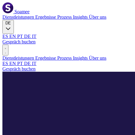
Soamee
Dienstleistungen
Ergebnisse
Prozess
Insights
Über uns
DE
ES
EN
PT
DE
IT
Gespräch buchen
Dienstleistungen
Ergebnisse
Prozess
Insights
Über uns
ES
EN
PT
DE
IT
Gespräch buchen