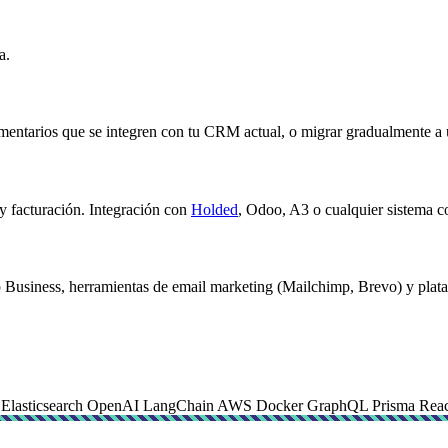
a.
ntarios que se integren con tu CRM actual, o migrar gradualmente a un
 y facturación. Integración con
Holded
, Odoo, A3 o cualquier sistema c
 Business, herramientas de email marketing (Mailchimp, Brevo) y plataf
s
Elasticsearch
OpenAI
LangChain
AWS
Docker
GraphQL
Prisma
Reac