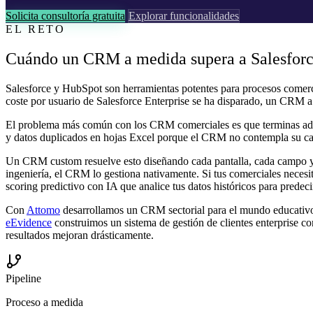
Solicita consultoría gratuita
Explorar funcionalidades
EL RETO
Cuándo un CRM a medida supera a Salesfor
Salesforce y HubSpot son herramientas potentes para procesos comerci
coste por usuario de Salesforce Enterprise se ha disparado, un CRM a 
El problema más común con los CRM comerciales es que terminas adap
y datos duplicados en hojas Excel porque el CRM no contempla su casu
Un CRM custom resuelve esto diseñando cada pantalla, cada campo y c
ingeniería, el CRM lo gestiona nativamente. Si tus comerciales necesitan
scoring predictivo con IA que analice tus datos históricos para prede
Con
Attomo
desarrollamos un CRM sectorial para el mundo educativo 
eEvidence
construimos un sistema de gestión de clientes enterprise c
resultados mejoran drásticamente.
Pipeline
Proceso a medida