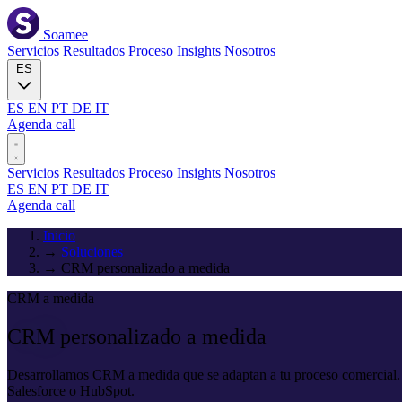
Soamee
Servicios
Resultados
Proceso
Insights
Nosotros
ES
ES
EN
PT
DE
IT
Agenda call
Servicios
Resultados
Proceso
Insights
Nosotros
ES
EN
PT
DE
IT
Agenda call
Inicio
→
Soluciones
→
CRM personalizado a medida
CRM a medida
CRM personalizado
a medida
Desarrollamos CRM a medida que se adaptan a tu proceso comercial. Pi
Salesforce o HubSpot.