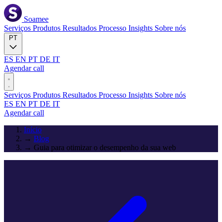
Soamee
Serviços
Produtos
Resultados
Processo
Insights
Sobre nós
PT
ES
EN
PT
DE
IT
Agendar call
Serviços
Produtos
Resultados
Processo
Insights
Sobre nós
ES
EN
PT
DE
IT
Agendar call
Início
→
Blog
→
Guia para otimizar o desempenho da sua web