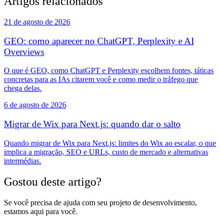
Artigos relacionados
21 de agosto de 2026
GEO: como aparecer no ChatGPT, Perplexity e AI
Overviews
O que é GEO, como ChatGPT e Perplexity escolhem fontes, táticas
concretas para as IAs citarem você e como medir o tráfego que
chega delas.
6 de agosto de 2026
Migrar de Wix para Next.js: quando dar o salto
Quando migrar de Wix para Next.js: limites do Wix ao escalar, o que
implica a migração, SEO e URLs, custo de mercado e alternativas
intermédias.
Gostou deste artigo?
Se você precisa de ajuda com seu projeto de desenvolvimento,
estamos aqui para você.