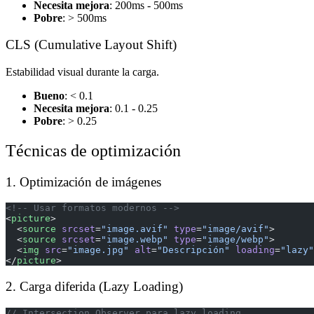
Necesita mejora
: 200ms - 500ms
Pobre
: > 500ms
CLS (Cumulative Layout Shift)
Estabilidad visual durante la carga.
Bueno
: < 0.1
Necesita mejora
: 0.1 - 0.25
Pobre
: > 0.25
Técnicas de optimización
1. Optimización de imágenes
<!-- Usar formatos modernos -->
<
picture
>
  <
source
 srcset
=
"image.avif"
 type
=
"image/avif"
>
  <
source
 srcset
=
"image.webp"
 type
=
"image/webp"
>
  <
img
 src
=
"image.jpg"
 alt
=
"Descripción"
 loading
=
"lazy"
</
picture
>
2. Carga diferida (Lazy Loading)
// Intersection Observer para lazy loading