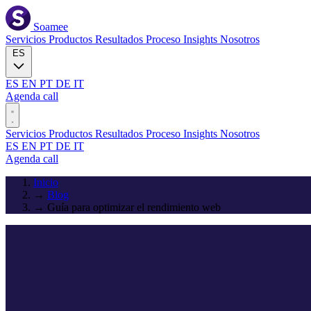
Soamee
Servicios
Productos
Resultados
Proceso
Insights
Nosotros
ES
ES
EN
PT
DE
IT
Agenda call
Servicios
Productos
Resultados
Proceso
Insights
Nosotros
ES
EN
PT
DE
IT
Agenda call
Inicio
→
Blog
→
Guía para optimizar el rendimiento web