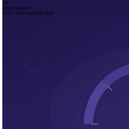
JM
Javier Manzano
CTO •
10 de enero de 2026