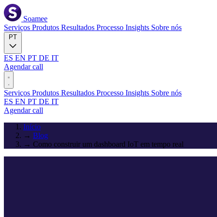
Soamee
Serviços
Produtos
Resultados
Processo
Insights
Sobre nós
PT
ES
EN
PT
DE
IT
Agendar call
Serviços
Produtos
Resultados
Processo
Insights
Sobre nós
ES
EN
PT
DE
IT
Agendar call
Início
→
Blog
→
Como construir um dashboard IoT em tempo real