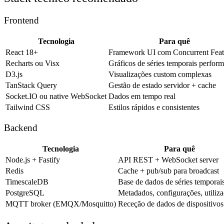
Frontend
Tecnologia
Para quê
React 18+
Framework UI com Concurrent Feat
Recharts ou Visx
Gráficos de séries temporais perform
D3.js
Visualizações custom complexas
TanStack Query
Gestão de estado servidor + cache
Socket.IO ou native WebSocket
Dados em tempo real
Tailwind CSS
Estilos rápidos e consistentes
Backend
Tecnologia
Para quê
Node.js + Fastify
API REST + WebSocket server
Redis
Cache + pub/sub para broadcast
TimescaleDB
Base de dados de séries temporai
PostgreSQL
Metadados, configurações, utiliz
MQTT broker (EMQX/Mosquitto)
Receção de dados de dispositivos