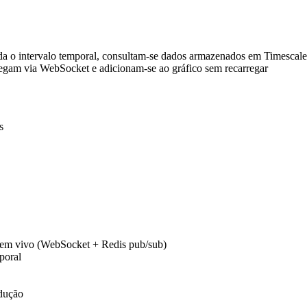
muda o intervalo temporal, consultam-se dados armazenados em Timesc
hegam via WebSocket e adicionam-se ao gráfico sem recarregar
s
 em vivo (WebSocket + Redis pub/sub)
poral
odução