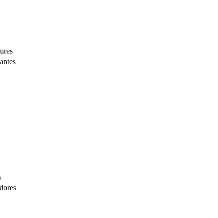
ures
antes
s
adores