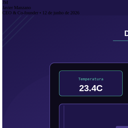
JM
Javier Manzano
CEO & Co-founder •
12 de junho de 2026