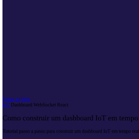
Voltar ao blog
IoT
Dashboard
WebSocket
React
Como construir um dashboard IoT em tempo 
Tutorial passo a passo para construir um dashboard IoT em tempo real.