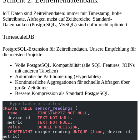
Schicht 2: Zeitreihendatenbank
IoT-Daten sind Zeitreihendaten: immer mit Timestamp, hohe
Schreibrate, Abfragen meist auf Zeitbereiche. Standard-
Datenbanken (PostgreSQL, MySQL) sind dafür nicht optimiert.
TimescaleDB
PostgreSQL-Extension für Zeitreihendaten. Unsere Empfehlung für
die meisten Projekte:
Volle PostgreSQL-Kompatibilität (alle SQL-Features, JOINs
mit anderen Tabellen)
Automatische Partitionierung (Hypertables)
Kontinuierliche Aggregationen für schnelle Abfragen über
große Zeiträume
Bessere Kompression als Standard-PostgreSQL
-- Hypertable erstellen
CREATE
 TABLE
 sensor_readings
 (
  time
        TIMESTAMPTZ
 NOT NULL
,
  device_id   
TEXT
 NOT NULL
,
  metric      
TEXT
 NOT NULL
,
  value
       DOUBLE PRECISION
,
  CONSTRAINT
 unique_reading 
UNIQUE
 (
time
, device_id, 
metric)