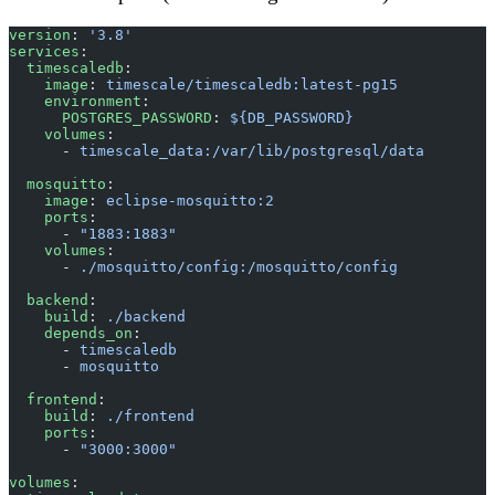
version
: 
'3.8'
services
:
  timescaledb
:
    image
: 
timescale/timescaledb:latest-pg15
    environment
:
      POSTGRES_PASSWORD
: 
${DB_PASSWORD}
    volumes
:
      - 
timescale_data:/var/lib/postgresql/data
  mosquitto
:
    image
: 
eclipse-mosquitto:2
    ports
:
      - 
"1883:1883"
    volumes
:
      - 
./mosquitto/config:/mosquitto/config
  backend
:
    build
: 
./backend
    depends_on
:
      - 
timescaledb
      - 
mosquitto
  frontend
:
    build
: 
./frontend
    ports
:
      - 
"3000:3000"
volumes
: