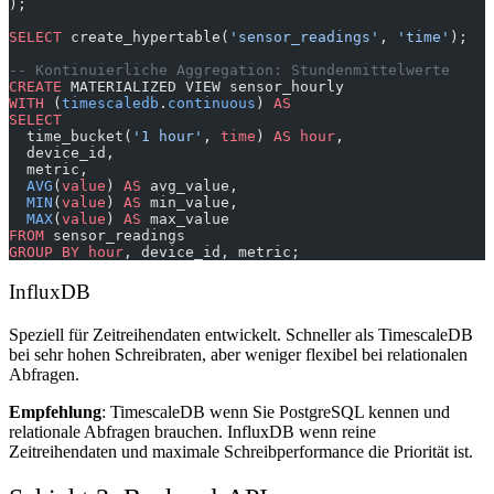
);
SELECT
 create_hypertable(
'sensor_readings'
, 
'time'
);
-- Kontinuierliche Aggregation: Stundenmittelwerte
CREATE
 MATERIALIZED VIEW sensor_hourly
WITH
 (
timescaledb
.
continuous
) 
AS
SELECT
  time_bucket(
'1 hour'
, 
time
) 
AS
 hour
,
  device_id,
  metric,
  AVG
(
value
) 
AS
 avg_value,
  MIN
(
value
) 
AS
 min_value,
  MAX
(
value
) 
AS
 max_value
FROM
 sensor_readings
GROUP BY
 hour
, device_id, metric;
InfluxDB
Speziell für Zeitreihendaten entwickelt. Schneller als TimescaleDB
bei sehr hohen Schreibraten, aber weniger flexibel bei relationalen
Abfragen.
Empfehlung
: TimescaleDB wenn Sie PostgreSQL kennen und
relationale Abfragen brauchen. InfluxDB wenn reine
Zeitreihendaten und maximale Schreibperformance die Priorität ist.