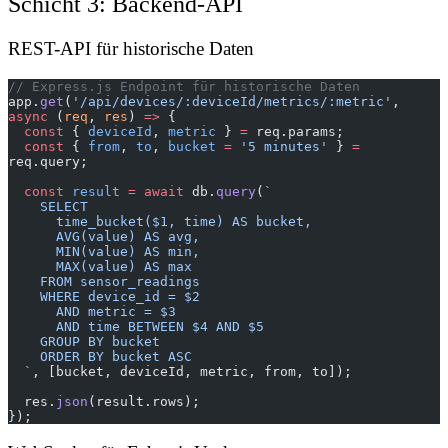
Schicht 3: Backend-API
REST-API für historische Daten
// Express.js Endpoint für historische Daten
app.
get
(
'/api/devices/:deviceId/metrics/:metric'
, 
async
 (
req
, 
res
) 
=>
 {
  const
 { 
deviceId
, 
metric
 } 
=
 req.params;
  const
 { 
from
, 
to
, 
bucket
 =
 '5 minutes'
 } 
=
req.query;
  const
 result
 =
 await
 db.
query
(
`
    SELECT
      time_bucket($1, time) AS bucket,
      AVG(value) AS avg,
      MIN(value) AS min,
      MAX(value) AS max
    FROM sensor_readings
    WHERE device_id = $2
      AND metric = $3
      AND time BETWEEN $4 AND $5
    GROUP BY bucket
    ORDER BY bucket ASC
  `
, [bucket, deviceId, metric, from, to]);
  res.
json
(result.rows);
});