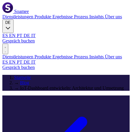
Soamee
Dienstleistungen
Produkte
Ergebnisse
Prozess
Insights
Über uns
DE
ES
EN
PT
DE
IT
Gespräch buchen
Dienstleistungen
Produkte
Ergebnisse
Prozess
Insights
Über uns
ES
EN
PT
DE
IT
Gespräch buchen
Startseite
→
Blog
→
IoT-Dashboard entwickeln: Architektur und Umsetzung