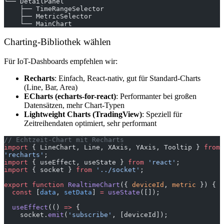
└── DetailPanel
    ├── TimeRangeSelector
    ├── MetricSelector
    └── MainChart
Charting-Bibliothek wählen
Für IoT-Dashboards empfehlen wir:
Recharts
: Einfach, React-nativ, gut für Standard-Charts
(Line, Bar, Area)
ECharts (echarts-for-react)
: Performanter bei großen
Datensätzen, mehr Chart-Typen
Lightweight Charts (TradingView)
: Speziell für
Zeitreihendaten optimiert, sehr performant
// Echtzeit-Chart mit Recharts
import
 { LineChart, Line, XAxis, YAxis, Tooltip } 
from
'recharts'
;
import
 { useEffect, useState } 
from
 'react'
;
import
 { socket } 
from
 '../socket'
;
export
 function
 RealtimeChart
({ 
deviceId
, 
metric
 }) {
  const
 [
data
, 
setData
] 
=
 useState
([]);
  useEffect
(() 
=>
 {
    socket.
emit
(
'subscribe'
, [deviceId]);