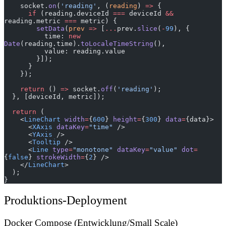
    socket.
on
(
'reading'
, (
reading
) 
=>
 {
      if
 (reading.deviceId 
===
 deviceId 
&&
reading.metric 
===
 metric) {
        setData
(
prev
 =>
 [
...
prev.
slice
(
-
99
), {
          time: 
new
Date
(reading.time).
toLocaleTimeString
(),
          value: reading.value
        }]);
      }
    });
    return
 () 
=>
 socket.
off
(
'reading'
);
  }, [deviceId, metric]);
  return
 (
    <
LineChart
 width
=
{
600
} 
height
=
{
300
} 
data
=
{data}>
      <
XAxis
 dataKey
=
"time"
 />
      <
YAxis
 />
      <
Tooltip
 />
      <
Line
 type
=
"monotone"
 dataKey
=
"value"
 dot
=
{
false
} 
strokeWidth
=
{
2
} />
    </
LineChart
>
  );
}
Produktions-Deployment
Docker Compose (Entwicklung/Small Scale)