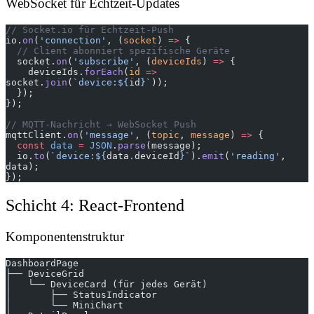
WebSocket für Echtzeit-Updates
// Socket.io für Echtzeit-Push
io.
on
(
'connection'
, (
socket
) 
=>
 {
  // Client abonniert spezifische Geräte
  socket.
on
(
'subscribe'
, (
deviceIds
) 
=>
 {
    deviceIds.
forEach
(
id
 =>
socket.
join
(
`device:${
id
}`
));
  });
});
// MQTT-Nachricht → WebSocket Push
mqttClient.
on
(
'message'
, (
topic
, 
message
) 
=>
 {
  const
 data
 =
 JSON
.
parse
(message);
  io.
to
(
`device:${
data
.
deviceId
}`
).
emit
(
'reading'
, 
data);
});
Schicht 4: React-Frontend
Komponentenstruktur
DashboardPage
├── DeviceGrid
│   └── DeviceCard (für jedes Gerät)
│       ├── StatusIndicator
│       └── MiniChart