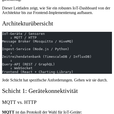
Dieser Leitfaden zeigt, wie Sie ein robustes IoT-Dashboard von der
Architektur bis zur Frontend-Implementierung aufbauen.
Architekturübersicht
IoT-Geräte / Sensoren
    ↓ MQTT / HTTP
Message Broker (Mosquitto / HiveMQ)
    ↓
Ingest-Service (Node.js / Python)
    ↓
Zeitreihendatenbank (TimescaleDB / InfluxDB)
    ↓
Query-API (REST / GraphQL)
    ↓ WebSocket
Frontend (React + Charting-Library)
Jede Schicht hat spezifische Anforderungen. Gehen wir sie durch.
Schicht 1: Gerätekonnektivität
MQTT vs. HTTP
MQTT
ist das Protokoll der Wahl für IoT-Geräte: