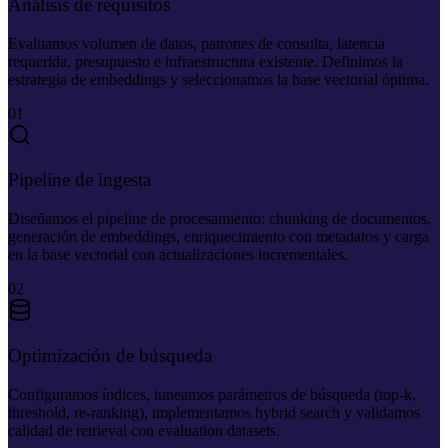
Análisis de requisitos
Evaluamos volumen de datos, patrones de consulta, latencia
requerida, presupuesto e infraestructura existente. Definimos la
estrategia de embeddings y seleccionamos la base vectorial óptima.
01
Pipeline de ingesta
Diseñamos el pipeline de procesamiento: chunking de documentos,
generación de embeddings, enriquecimiento con metadatos y carga
en la base vectorial con actualizaciones incrementales.
02
Optimización de búsqueda
Configuramos índices, tuneamos parámetros de búsqueda (top-k,
threshold, re-ranking), implementamos hybrid search y validamos
calidad de retrieval con evaluation datasets.