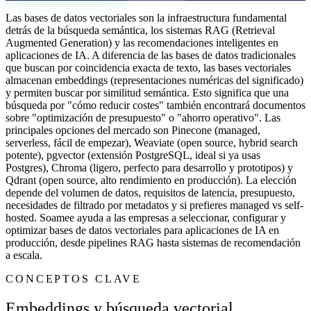
Las bases de datos vectoriales son la infraestructura fundamental
detrás de la búsqueda semántica, los sistemas RAG (Retrieval
Augmented Generation) y las recomendaciones inteligentes en
aplicaciones de IA. A diferencia de las bases de datos tradicionales
que buscan por coincidencia exacta de texto, las bases vectoriales
almacenan embeddings (representaciones numéricas del significado)
y permiten buscar por similitud semántica. Esto significa que una
búsqueda por "cómo reducir costes" también encontrará documentos
sobre "optimización de presupuesto" o "ahorro operativo". Las
principales opciones del mercado son Pinecone (managed,
serverless, fácil de empezar), Weaviate (open source, hybrid search
potente), pgvector (extensión PostgreSQL, ideal si ya usas
Postgres), Chroma (ligero, perfecto para desarrollo y prototipos) y
Qdrant (open source, alto rendimiento en producción). La elección
depende del volumen de datos, requisitos de latencia, presupuesto,
necesidades de filtrado por metadatos y si prefieres managed vs self-
hosted. Soamee ayuda a las empresas a seleccionar, configurar y
optimizar bases de datos vectoriales para aplicaciones de IA en
producción, desde pipelines RAG hasta sistemas de recomendación
a escala.
CONCEPTOS CLAVE
Embeddings y búsqueda vectorial