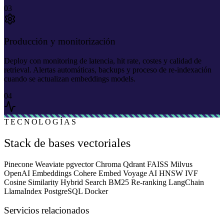
03
Producción y monitorización
Deploy con monitoring de latencia, hit rate, costes y calidad de
retrieval. Alertas automáticas, backups y proceso de re-indexación
cuando se actualizan embeddings models.
04
TECNOLOGÍAS
Stack de bases vectoriales
Pinecone
Weaviate
pgvector
Chroma
Qdrant
FAISS
Milvus
OpenAI Embeddings
Cohere Embed
Voyage AI
HNSW
IVF
Cosine Similarity
Hybrid Search
BM25
Re-ranking
LangChain
LlamaIndex
PostgreSQL
Docker
Servicios relacionados