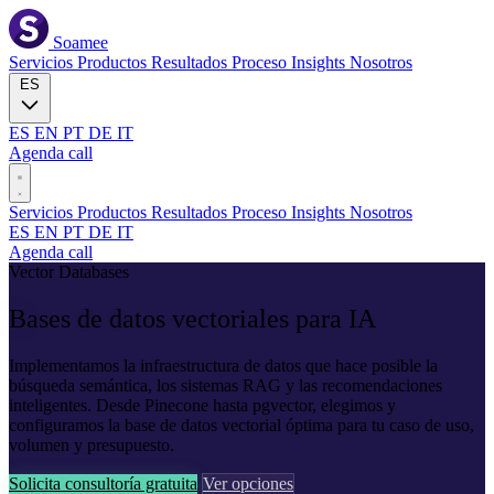
Soamee
Servicios
Productos
Resultados
Proceso
Insights
Nosotros
ES
ES
EN
PT
DE
IT
Agenda call
Servicios
Productos
Resultados
Proceso
Insights
Nosotros
ES
EN
PT
DE
IT
Agenda call
Vector Databases
Bases de datos vectoriales
para IA
Implementamos la infraestructura de datos que hace posible la
búsqueda semántica, los sistemas RAG y las recomendaciones
inteligentes. Desde Pinecone hasta pgvector, elegimos y
configuramos la base de datos vectorial óptima para tu caso de uso,
volumen y presupuesto.
Solicita consultoría gratuita
Ver opciones