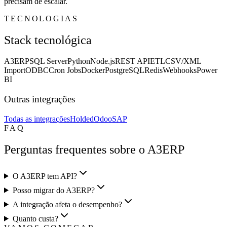
precisam de escalar.
TECNOLOGIAS
Stack tecnológica
A3ERP
SQL Server
Python
Node.js
REST API
ETL
CSV/XML
Import
ODBC
Cron Jobs
Docker
PostgreSQL
Redis
Webhooks
Power
BI
Outras integrações
Todas as integrações
Holded
Odoo
SAP
FAQ
Perguntas frequentes sobre o A3ERP
O A3ERP tem API?
Posso migrar do A3ERP?
A integração afeta o desempenho?
Quanto custa?