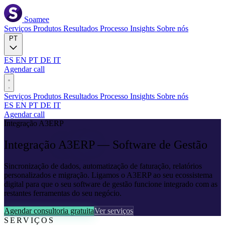
Soamee
Serviços
Produtos
Resultados
Processo
Insights
Sobre nós
PT
ES
EN
PT
DE
IT
Agendar call
Serviços
Produtos
Resultados
Processo
Insights
Sobre nós
ES
EN
PT
DE
IT
Agendar call
Integração A3ERP
Integração
A3ERP
— Software de Gestão
Sincronização de dados, automatização de faturação, relatórios
personalizados e migração. Ligamos o A3ERP ao seu ecossistema
digital para que o seu software de gestão funcione integrado com as
restantes ferramentas do seu negócio.
Agendar consultoria gratuita
Ver serviços
SERVIÇOS