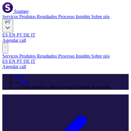
Soamee
Serviços
Produtos
Resultados
Processo
Insights
Sobre nós
PT
ES
EN
PT
DE
IT
Agendar call
Serviços
Produtos
Resultados
Processo
Insights
Sobre nós
ES
EN
PT
DE
IT
Agendar call
Início
→
Blog
→
Como validar a ideia de negócio antes de investir