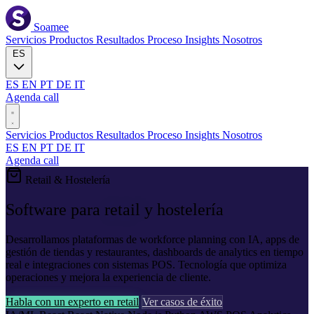
Soamee
Servicios
Productos
Resultados
Proceso
Insights
Nosotros
ES
ES
EN
PT
DE
IT
Agenda call
Servicios
Productos
Resultados
Proceso
Insights
Nosotros
ES
EN
PT
DE
IT
Agenda call
Retail & Hostelería
Software para
retail
y hostelería
Desarrollamos plataformas de workforce planning con IA, apps de
gestión de tiendas y restaurantes, dashboards de analytics en tiempo
real e integraciones con sistemas POS. Tecnología que optimiza
operaciones y mejora la experiencia de cliente.
Habla con un experto en retail
Ver casos de éxito