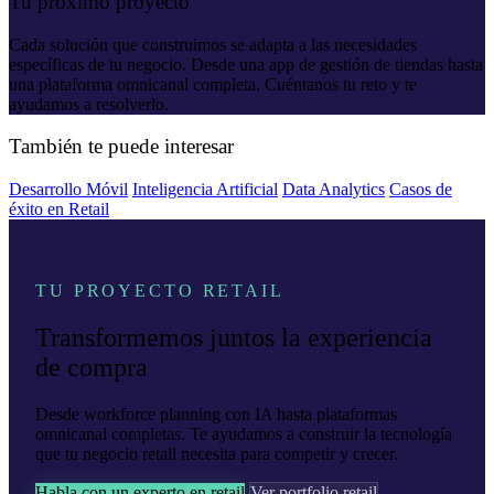
Tu próximo proyecto
Cada solución que construimos se adapta a las necesidades
específicas de tu negocio. Desde una app de gestión de tiendas hasta
una plataforma omnicanal completa. Cuéntanos tu reto y te
ayudamos a resolverlo.
También te puede interesar
Desarrollo Móvil
Inteligencia Artificial
Data Analytics
Casos de
éxito en Retail
TU PROYECTO RETAIL
Transformemos juntos la experiencia
de compra
Desde workforce planning con IA hasta plataformas
omnicanal completas. Te ayudamos a construir la tecnología
que tu negocio retail necesita para competir y crecer.
Habla con un experto en retail
Ver portfolio retail