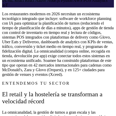
IA/ML
React
React Native
Node.js
Python
AWS
POS
Analytics
IoT
Los restaurantes modernos en 2026 necesitan un ecosistema
tecnológico integrado que incluye: software de workforce planning
con IA para optimizar la planificación de turnos (reduciendo el
tiempo de planificación de días a minutos), apps de gestión de tienda
con control de inventario en tiempo real y lectura de códigos,
sistemas POS integrados con plataformas de delivery como Glovo,
Uber Eats y Deliveroo, dashboards de analytics con KPIs de ventas,
tráfico, conversión y ticket medio en tiempo real, y programas de
fidelización digital. La omnicanalidad (compra online, recogida en
tienda, devolución por app) exige conectar todos estos sistemas en
un ecosistema unificado. Soamee ha construido plataformas de este
tipo que operan en 42 mercados internacionales para cadenas como
McDonald's, Zara y Glovo (Orquest), y en 125+ ciudades para
gestión de venues y eventos (Xceed).
ENTENDEMOS TU SECTOR
El retail y la hostelería se transforman a
velocidad récord
La omnicanalidad, la gestión de turnos a gran escala y las