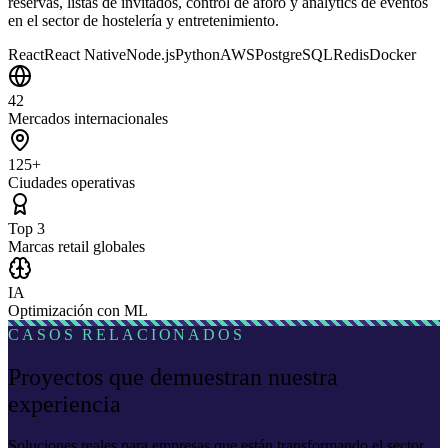
reservas, listas de invitados, control de aforo y analytics de eventos
en el sector de hostelería y entretenimiento.
React
React Native
Node.js
Python
AWS
PostgreSQL
Redis
Docker
42
Mercados internacionales
125+
Ciudades operativas
Top 3
Marcas retail globales
IA
Optimización con ML
CASOS RELACIONADOS
Proyectos que demuestran nuestra
experiencia
Soluciones reales para empresas que están transformando el sector