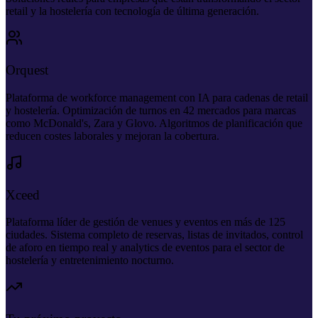
retail y la hostelería con tecnología de última generación.
Orquest
Plataforma de workforce management con IA para cadenas de retail
y hostelería. Optimización de turnos en 42 mercados para marcas
como McDonald's, Zara y Glovo. Algoritmos de planificación que
reducen costes laborales y mejoran la cobertura.
Xceed
Plataforma líder de gestión de venues y eventos en más de 125
ciudades. Sistema completo de reservas, listas de invitados, control
de aforo en tiempo real y analytics de eventos para el sector de
hostelería y entretenimiento nocturno.