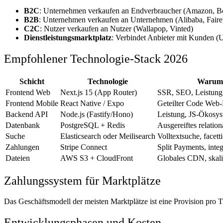
B2C
: Unternehmen verkaufen an Endverbraucher (Amazon, B
B2B
: Unternehmen verkaufen an Unternehmen (Alibaba, Faire
C2C
: Nutzer verkaufen an Nutzer (Wallapop, Vinted)
Dienstleistungsmarktplatz
: Verbindet Anbieter mit Kunden (
Empfohlener Technologie-Stack 2026
Schicht
Technologie
Warum
Frontend Web
Next.js 15 (App Router)
SSR, SEO, Leistung
Frontend Mobile
React Native / Expo
Geteilter Code Web
Backend API
Node.js (Fastify/Hono)
Leistung, JS-Ökosy
Datenbank
PostgreSQL + Redis
Ausgereiftes relatio
Suche
Elasticsearch oder Meilisearch
Volltextsuche, facetti
Zahlungen
Stripe Connect
Split Payments, inte
Dateien
AWS S3 + CloudFront
Globales CDN, skali
Zahlungssystem für Marktplätze
Das Geschäftsmodell der meisten Marktplätze ist eine Provision pro Tr
Entwicklungsphasen und Kosten