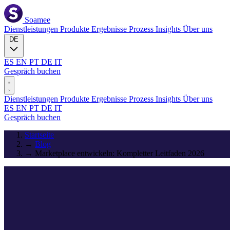
Soamee
Dienstleistungen
Produkte
Ergebnisse
Prozess
Insights
Über uns
DE
ES
EN
PT
DE
IT
Gespräch buchen
Dienstleistungen
Produkte
Ergebnisse
Prozess
Insights
Über uns
ES
EN
PT
DE
IT
Gespräch buchen
Startseite
→
Blog
→
Marketplace entwickeln: Kompletter Leitfaden 2026