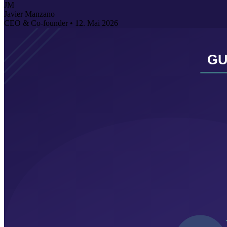
JM
Javier Manzano
CEO & Co-founder •
12. Mai 2026