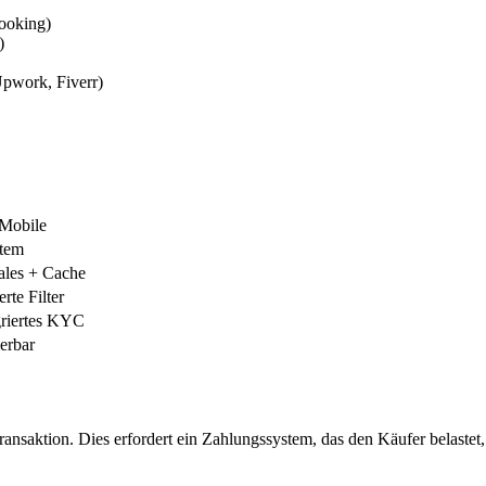
ooking)
)
Upwork, Fiverr)
-Mobile
stem
nales + Cache
erte Filter
griertes KYC
erbar
ansaktion. Dies erfordert ein Zahlungssystem, das den Käufer belastet,