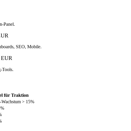
n-Panel.
 EUR
hboards, SEO, Mobile.
0 EUR
-Tools.
el für Traktion
Wachstum > 15%
5%
%
%