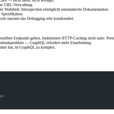
auchen — nicht mehr, nicht weniger.
ine URL-Verwaltung.
 der Wahrheit. Introspection ermöglicht automatische Dokumentation.
 Spezifikation.
ools machen das Debugging sehr komfortabel.
selben Endpunkt gehen, funktioniert HTTP-Caching nicht nativ. Persist
tenbankproblem — GraphQL erfordert mehr Einarbeitung.
nkte hat, ist GraphQL zu komplex.
s)