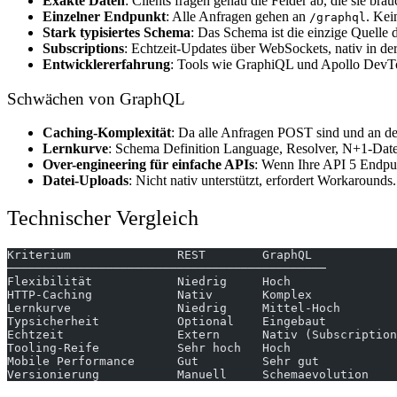
Exakte Daten
: Clients fragen genau die Felder ab, die sie br
Einzelner Endpunkt
: Alle Anfragen gehen an
. Ke
/graphql
Stark typisiertes Schema
: Das Schema ist die einzige Quelle
Subscriptions
: Echtzeit-Updates über WebSockets, nativ in der
Entwicklererfahrung
: Tools wie GraphiQL und Apollo DevT
Schwächen von GraphQL
Caching-Komplexität
: Da alle Anfragen POST sind und an den
Lernkurve
: Schema Definition Language, Resolver, N+1-Da
Over-engineering für einfache APIs
: Wenn Ihre API 5 Endpu
Datei-Uploads
: Nicht nativ unterstützt, erfordert Workarounds.
Technischer Vergleich
Kriterium               REST        GraphQL
─────────────────────────────────────────────
Flexibilität            Niedrig     Hoch
HTTP-Caching            Nativ       Komplex
Lernkurve               Niedrig     Mittel-Hoch
Typsicherheit           Optional    Eingebaut
Echtzeit                Extern      Nativ (Subscription
Tooling-Reife           Sehr hoch   Hoch
Mobile Performance      Gut         Sehr gut
Versionierung           Manuell     Schemaevolution