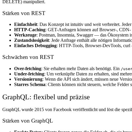
DELETE) manipuliert.
Stärken von REST
Einfachheit
: Das Konzept ist intuitiv und weit verbreitet. Jed
HTTP-Caching
: GET-Anfragen können auf Browser-, CDN- 
Werkzeuge
: Postman, Insomnia, Swagger — das Ökosystem ist
Zustandslosigkeit
: Jede Anfrage enthält alle nötigen Informati
Einfaches Debugging
: HTTP-Tools, Browser-DevTools, curl — 
Schwächen von REST
Over-fetching
: Sie erhalten mehr Daten als benötigt. Ein
/use
Under-fetching
: Um verknüpfte Daten zu erhalten, sind mehr
Versionierung
: Wenn die API sich ändert, müssen neue Versio
Starres Schema
: Clients können nicht steuern, welche Felder 
GraphQL: flexibel und präzise
GraphQL wurde 2015 von Facebook veröffentlicht und löst die spezi
Stärken von GraphQL