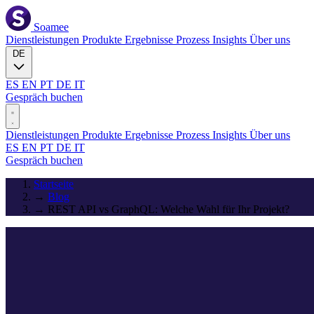
Soamee
Dienstleistungen
Produkte
Ergebnisse
Prozess
Insights
Über uns
DE
ES
EN
PT
DE
IT
Gespräch buchen
Dienstleistungen
Produkte
Ergebnisse
Prozess
Insights
Über uns
ES
EN
PT
DE
IT
Gespräch buchen
Startseite
→
Blog
→
REST API vs GraphQL: Welche Wahl für Ihr Projekt?