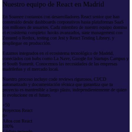
Nuestro equipo de React en Madrid
En Soamee contamos con desarrolladores React senior que han
construido desde dashboards corporativos hasta plataformas SaaS
con millones de usuarios. Cada miembro de nuestro equipo domina
el ecosistema completo: hooks avanzados, state management con
Zustand o Redux, testing con Jest y React Testing Library, y
despliegue en producción.
Estamos integrados en el ecosistema tecnológico de Madrid,
conectados con hubs como La Nave, Google for Startups Campus y
el South Summit. Conocemos las necesidades de las empresas
madrileñas y el mercado local.
Nuestro proceso incluye code reviews rigurosos, CI/CD
automatizado y documentación técnica que garantiza que tu
proyecto es mantenible a largo plazo, independientemente de quien
lo evolucione en el futuro.
+50
Proyectos React
8+
Años con React
100%
Código testeado