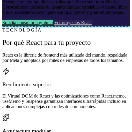
Accede a un equipo de desarrolladores React senior en Madrid.
Construimos interfaces de usuario rápidas, escalables y mantenibles
con el ecosistema React para startups, pymes y grandes empresas.
Solicita consultoría gratuita
Ver proyectos React
TECNOLOGÍA
Por qué React para tu proyecto
React es la librería de frontend más utilizada del mundo, respaldada
por Meta y adoptada por miles de empresas de todos los tamaños.
Rendimiento superior
El Virtual DOM de React y las optimizaciones como React.memo,
useMemo y Suspense garantizan interfaces ultrarrápidas incluso en
aplicaciones complejas con miles de componentes.
Arquitectura modular