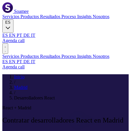
Soamee
Servicios
Productos
Resultados
Proceso
Insights
Nosotros
ES
ES
EN
PT
DE
IT
Agenda call
Servicios
Productos
Resultados
Proceso
Insights
Nosotros
ES
EN
PT
DE
IT
Agenda call
Inicio
/
Madrid
/
Desarrolladores React
React + Madrid
Contratar desarrolladores
React
en Madrid