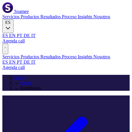
Soamee
Servicios
Productos
Resultados
Proceso
Insights
Nosotros
ES
ES
EN
PT
DE
IT
Agenda call
Servicios
Productos
Resultados
Proceso
Insights
Nosotros
ES
EN
PT
DE
IT
Agenda call
Inicio
→
Casos
→
Zonehaven