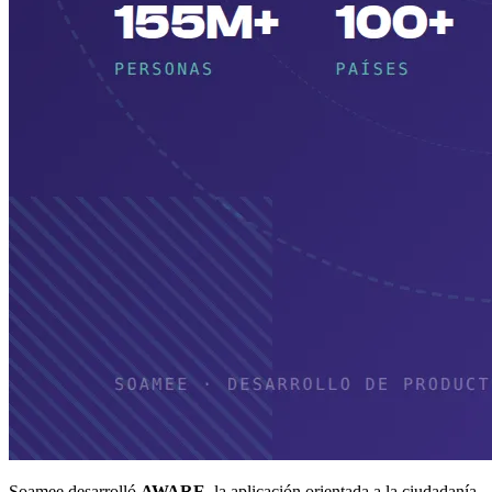
Soamee desarrolló
AWARE
, la aplicación orientada a la ciudadanía