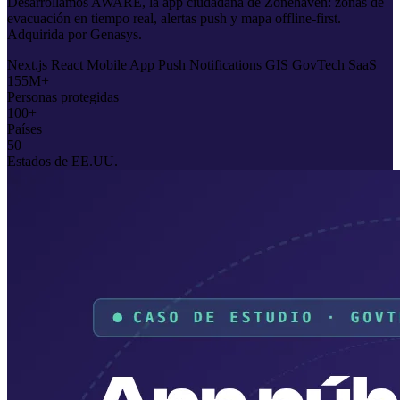
Desarrollamos AWARE, la app ciudadana de Zonehaven: zonas de
evacuación en tiempo real, alertas push y mapa offline-first.
Adquirida por Genasys.
Next.js
React
Mobile App
Push Notifications
GIS
GovTech
SaaS
155M+
Personas protegidas
100+
Países
50
Estados de EE.UU.