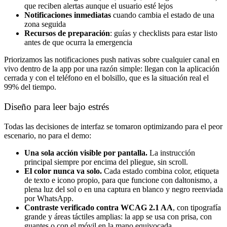
que reciben alertas aunque el usuario esté lejos
Notificaciones inmediatas
cuando cambia el estado de una
zona seguida
Recursos de preparación
: guías y checklists para estar listo
antes de que ocurra la emergencia
Priorizamos las notificaciones push nativas sobre cualquier canal en
vivo dentro de la app por una razón simple: llegan con la aplicación
cerrada y con el teléfono en el bolsillo, que es la situación real el
99% del tiempo.
Diseño para leer bajo estrés
Todas las decisiones de interfaz se tomaron optimizando para el peor
escenario, no para el demo:
Una sola acción visible por pantalla.
La instrucción
principal siempre por encima del pliegue, sin scroll.
El color nunca va solo.
Cada estado combina color, etiqueta
de texto e icono propio, para que funcione con daltonismo, a
plena luz del sol o en una captura en blanco y negro reenviada
por WhatsApp.
Contraste verificado contra WCAG 2.1 AA
, con tipografía
grande y áreas táctiles amplias: la app se usa con prisa, con
guantes o con el móvil en la mano equivocada.