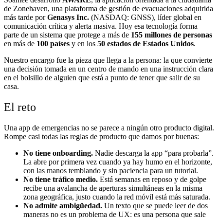
de Zonehaven, una plataforma de gestión de evacuaciones adquirida
más tarde por
Genasys Inc.
(NASDAQ: GNSS), líder global en
comunicación crítica y alerta masiva. Hoy esa tecnología forma
parte de un sistema que protege a más de
155 millones de personas
en más de
100 países
y en los
50 estados de Estados Unidos
.
Nuestro encargo fue la pieza que llega a la persona: la que convierte
una decisión tomada en un centro de mando en una instrucción clara
en el bolsillo de alguien que está a punto de tener que salir de su
casa.
El reto
Una app de emergencias no se parece a ningún otro producto digital.
Rompe casi todas las reglas de producto que damos por buenas:
No tiene onboarding.
Nadie descarga la app “para probarla”.
La abre por primera vez cuando ya hay humo en el horizonte,
con las manos temblando y sin paciencia para un tutorial.
No tiene tráfico medio.
Está semanas en reposo y de golpe
recibe una avalancha de aperturas simultáneas en la misma
zona geográfica, justo cuando la red móvil está más saturada.
No admite ambigüedad.
Un texto que se puede leer de dos
maneras no es un problema de UX: es una persona que sale