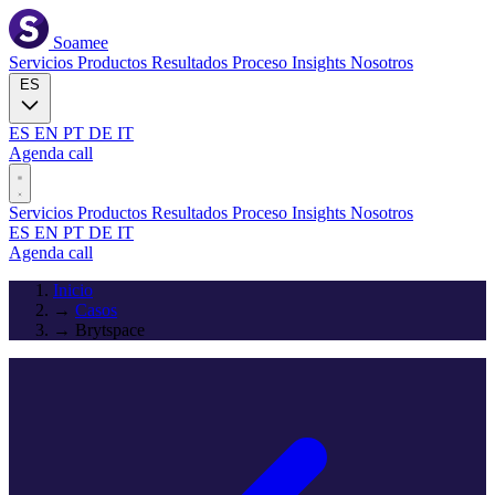
Soamee
Servicios
Productos
Resultados
Proceso
Insights
Nosotros
ES
ES
EN
PT
DE
IT
Agenda call
Servicios
Productos
Resultados
Proceso
Insights
Nosotros
ES
EN
PT
DE
IT
Agenda call
Inicio
→
Casos
→
Brytspace