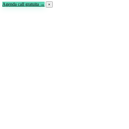
Agenda call gratuita →
×