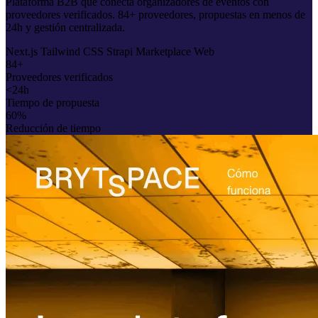
Plataforma B2B que conecta organizadores de eventos con
proveedores verificados. 84+ proveedores, propuestas en menos de
24h y gestión centralizada.
Next.js
Tailwind CSS
Strapi
Marketplace
Web
84+
Proveedores verificados
<24h
Tiempo de propuesta
60%
Reducción de tiempo