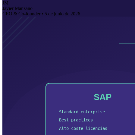
JM
Javier Manzano
CEO & Co-founder •
5 de junio de 2026