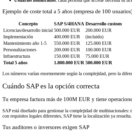
Usuarios nombrados
: cada persona que accede necesita su lic
Ejemplo de coste total a 5 años (empresa de 100 usuarios
Concepto
SAP S/4HANA
Desarrollo custom
Licencias/desarrollo inicial
500.000 EUR
200.000 EUR
Implementación
400.000 EUR
(incluido)
Mantenimiento año 1-5
550.000 EUR
125.000 EUR
Personalizaciones
200.000 EUR
100.000 EUR
Infraestructura
150.000 EUR
75.000 EUR
Total 5 años
1.800.000 EUR
500.000 EUR
Los números varían enormemente según la complejidad, pero la diferen
Cuándo SAP es la opción correcta
Tu empresa factura más de 100M EUR y tiene operacione
SAP está diseñado para gestionar la complejidad de multinacionales: m
con requisitos legales diferentes, SAP tiene la localización ya resuel
Tus auditores o inversores exigen SAP