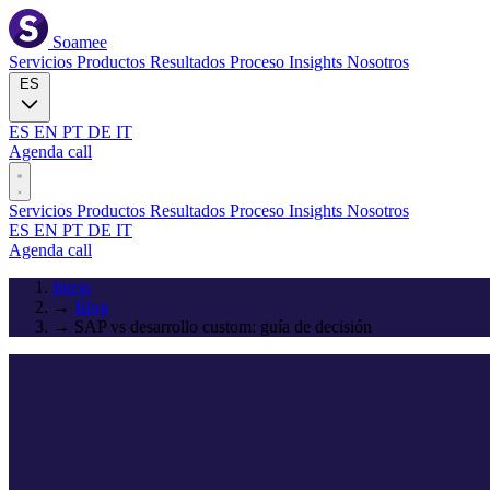
Soamee
Servicios
Productos
Resultados
Proceso
Insights
Nosotros
ES
ES
EN
PT
DE
IT
Agenda call
Servicios
Productos
Resultados
Proceso
Insights
Nosotros
ES
EN
PT
DE
IT
Agenda call
Inicio
→
Blog
→
SAP vs desarrollo custom: guía de decisión