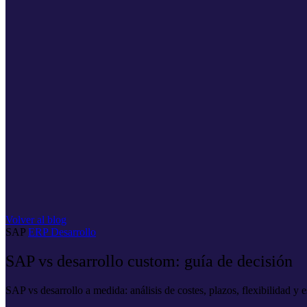
Volver al blog
SAP
ERP
Desarrollo
SAP vs desarrollo custom: guía de decisión
SAP vs desarrollo a medida: análisis de costes, plazos, flexibilidad y 