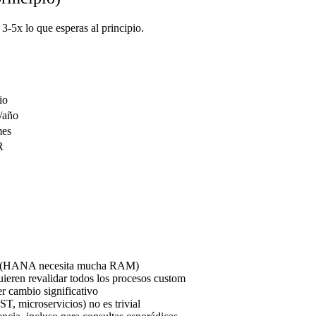
3-5x lo que esperas al principio.
io
/año
mes
R
tes (HANA necesita mucha RAM)
uieren revalidar todos los procesos custom
er cambio significativo
, microservicios) no es trivial