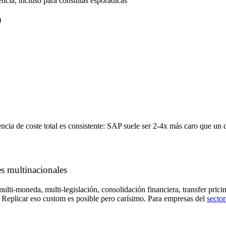
encia, incluso para consultas esporádicas
)
cia de coste total es consistente: SAP suele ser 2-4x más caro que un 
s multinacionales
ulti-moneda, multi-legislación, consolidación financiera, transfer pri
ta. Replicar eso custom es posible pero carísimo. Para empresas del
sector