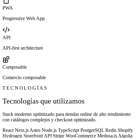
PWA
Progressive Web App
API
API-first architecture
Composable
Comercio composable
TECNOLOGÍAS
Tecnologías que utilizamos
Stack moderno optimizado para tiendas online de alto rendimiento
con catálogos complejos y checkout optimizado.
React
Next.js
Astro
Node.js
TypeScript
PostgreSQL
Redis
Shopify
Hydrogen
Storefront API
Stripe
WooCommerce
Medusa.js
Algolia