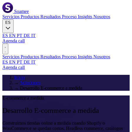
Soamee
Servicios
Productos
Resultados
Proceso
Insights
Nosotros
ES
ES
EN
PT
DE
IT
Agenda call
Servicios
Productos
Resultados
Proceso
Insights
Nosotros
ES
EN
PT
DE
IT
Agenda call
Inicio
→
Soluciones
→
Desarrollo E-commerce a medida
E-commerce a medida
Desarrollo
E-commerce
a medida
Construimos tiendas online a medida cuando Shopify o
WooCommerce se quedan cortos. Headless commerce, catálogos