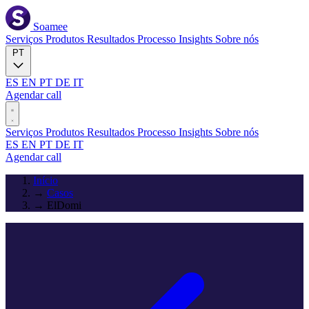
Soamee
Serviços
Produtos
Resultados
Processo
Insights
Sobre nós
PT
ES
EN
PT
DE
IT
Agendar call
Serviços
Produtos
Resultados
Processo
Insights
Sobre nós
ES
EN
PT
DE
IT
Agendar call
Início
→
Casos
→
ElDomi