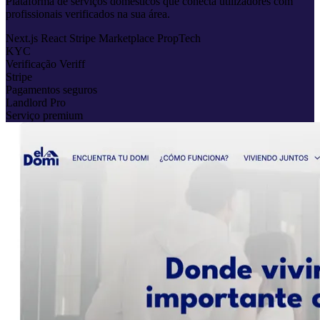
Plataforma de serviços domésticos que conecta utilizadores com
profissionais verificados na sua área.
Next.js
React
Stripe
Marketplace
PropTech
KYC
Verificação Veriff
Stripe
Pagamentos seguros
Landlord Pro
Serviço premium