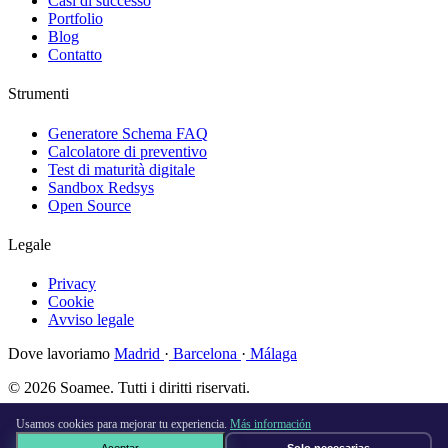
Casi di successo
Portfolio
Blog
Contatto
Strumenti
Generatore Schema FAQ
Calcolatore di preventivo
Test di maturità digitale
Sandbox Redsys
Open Source
Legale
Privacy
Cookie
Avviso legale
Dove lavoriamo
Madrid
·
Barcelona
·
Málaga
© 2026 Soamee. Tutti i diritti riservati.
Fatto con
♥
a Madrid
Usamos cookies para mejorar tu experiencia.
Más información