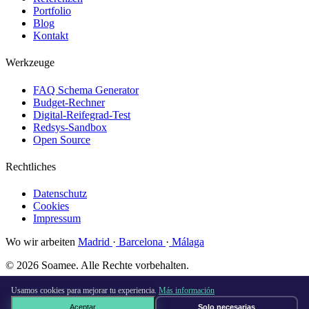
Portfolio
Blog
Kontakt
Werkzeuge
FAQ Schema Generator
Budget-Rechner
Digital-Reifegrad-Test
Redsys-Sandbox
Open Source
Rechtliches
Datenschutz
Cookies
Impressum
Wo wir arbeiten
Madrid
·
Barcelona
·
Málaga
© 2026 Soamee. Alle Rechte vorbehalten.
Gemacht mit
♥
in Madrid
Usamos cookies para mejorar tu experiencia.
Más información
Aceptar
Solo necesarias