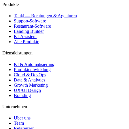
Produkte
Tenki — Beratungen & Agenturen
Support-Software
Restaurant-Software
Landing Builder
KI-Assistent
Alle Produkte
Dienstleistungen
KI & Automatisierung
Produktentwicklung
Cloud & DevOps
Data & Analytics
Growth Marketing
UX/UI Design
Branding
Unternehmen
Über uns
Team
Referenzen