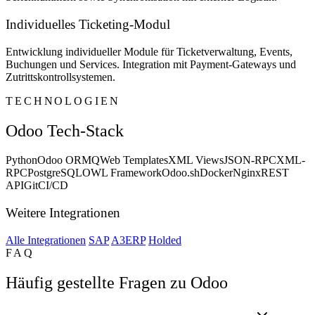
Individuelles Ticketing-Modul
Entwicklung individueller Module für Ticketverwaltung, Events,
Buchungen und Services. Integration mit Payment-Gateways und
Zutrittskontrollsystemen.
TECHNOLOGIEN
Odoo Tech-Stack
Python
Odoo ORM
QWeb Templates
XML Views
JSON-RPC
XML-
RPC
PostgreSQL
OWL Framework
Odoo.sh
Docker
Nginx
REST
API
Git
CI/CD
Weitere Integrationen
Alle Integrationen
SAP
A3ERP
Holded
FAQ
Häufig gestellte Fragen zu Odoo