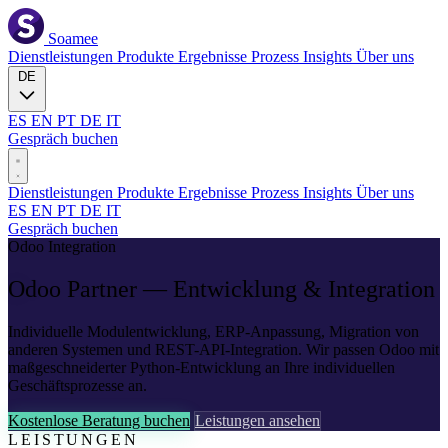
Soamee
Dienstleistungen
Produkte
Ergebnisse
Prozess
Insights
Über uns
DE
ES
EN
PT
DE
IT
Gespräch buchen
Dienstleistungen
Produkte
Ergebnisse
Prozess
Insights
Über uns
ES
EN
PT
DE
IT
Gespräch buchen
Odoo Integration
Odoo
Partner — Entwicklung & Integration
Individuelle Modulentwicklung, ERP-Anpassung, Migration von
anderen Systemen und REST-API-Integration. Wir passen Odoo mit
maßgeschneiderter Python-Entwicklung an Ihre individuellen
Geschäftsprozesse an.
Kostenlose Beratung buchen
Leistungen ansehen
LEISTUNGEN