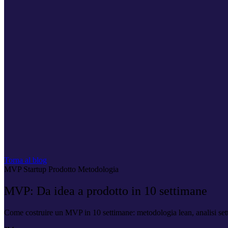
Torna al blog
MVP
Startup
Prodotto
Metodologia
MVP: Da idea a prodotto in 10 settimane
Come costruire un MVP in 10 settimane: metodologia lean, analisi sett