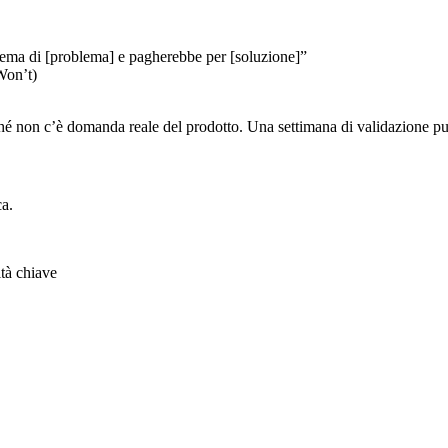
ema di [problema] e pagherebbe per [soluzione]”
Won’t)
erché non c’è domanda reale del prodotto. Una settimana di validazione pu
ca.
ità chiave