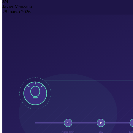
JM
Javier Manzano
28 marzo 2026