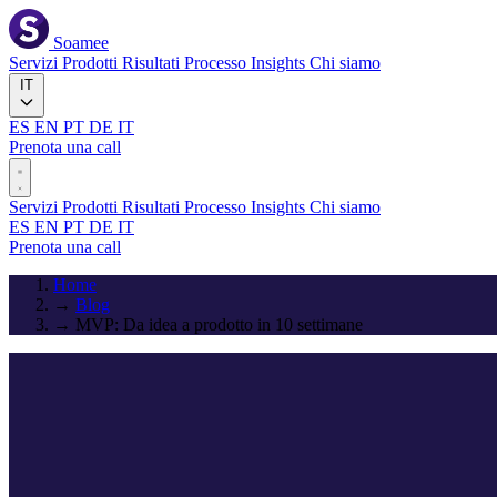
Soamee
Servizi
Prodotti
Risultati
Processo
Insights
Chi siamo
IT
ES
EN
PT
DE
IT
Prenota una call
Servizi
Prodotti
Risultati
Processo
Insights
Chi siamo
ES
EN
PT
DE
IT
Prenota una call
Home
→
Blog
→
MVP: Da idea a prodotto in 10 settimane