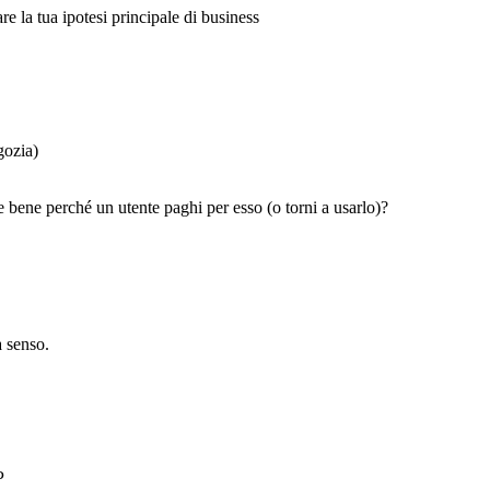
e la tua ipotesi principale di business
gozia)
re bene perché un utente paghi per esso (o torni a usarlo)?
a senso.
P