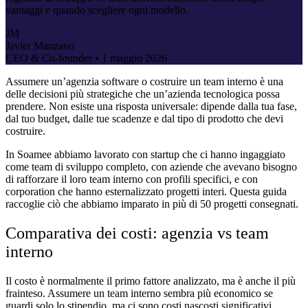
vantaggi e quando scegliere ogni modello.
JM
Javier Manzano
CEO & Co-founder •
1 maggio 2026
Assumere un’agenzia software o costruire un team interno è una
delle decisioni più strategiche che un’azienda tecnologica possa
prendere. Non esiste una risposta universale: dipende dalla tua fase,
dal tuo budget, dalle tue scadenze e dal tipo di prodotto che devi
costruire.
In Soamee abbiamo lavorato con startup che ci hanno ingaggiato
come team di sviluppo completo, con aziende che avevano bisogno
di rafforzare il loro team interno con profili specifici, e con
corporation che hanno esternalizzato progetti interi. Questa guida
raccoglie ciò che abbiamo imparato in più di 50 progetti consegnati.
Comparativa dei costi: agenzia vs team
interno
Il costo è normalmente il primo fattore analizzato, ma è anche il più
frainteso. Assumere un team interno sembra più economico se
guardi solo lo stipendio, ma ci sono costi nascosti significativi.