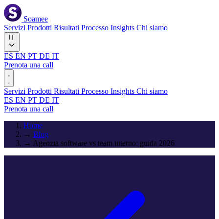
Soamee
Servizi
Prodotti
Risultati
Processo
Insights
Chi siamo
IT
ES
EN
PT
DE
IT
Prenota una call
Servizi
Prodotti
Risultati
Processo
Insights
Chi siamo
ES
EN
PT
DE
IT
Prenota una call
Home
→
Blog
→
Agenzia software vs team interno: guida 2026