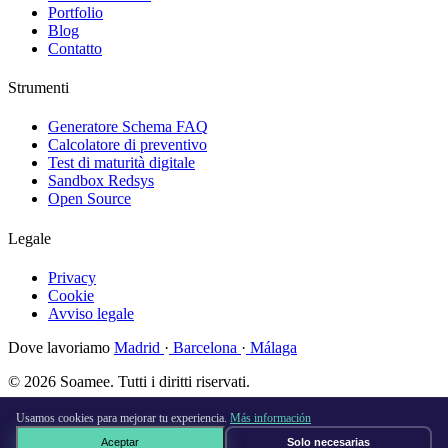
Portfolio
Blog
Contatto
Strumenti
Generatore Schema FAQ
Calcolatore di preventivo
Test di maturità digitale
Sandbox Redsys
Open Source
Legale
Privacy
Cookie
Avviso legale
Dove lavoriamo
Madrid
·
Barcelona
·
Málaga
© 2026 Soamee. Tutti i diritti riservati.
Fatto con
♥
a Madrid
Usamos cookies para mejorar tu experiencia.
Más información
Aceptar
Solo necesarias