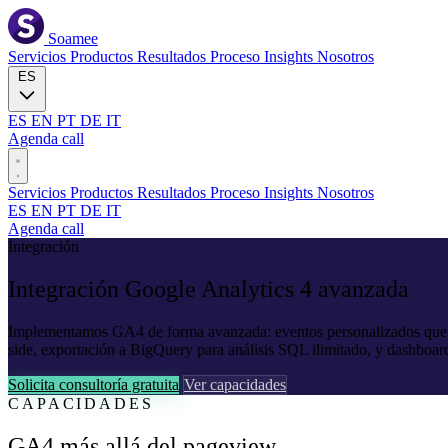
Soamee
Servicios
Productos
Resultados
Proceso
Insights
Nosotros
ES
ES
EN
PT
DE
IT
Agenda call
Servicios
Productos
Resultados
Proceso
Insights
Nosotros
ES
EN
PT
DE
IT
Agenda call
Integración
Integración
Google Analytics 4
avanzada
Implementamos GA4 de forma avanzada: eventos personalizados que ca
side, exportación a BigQuery para análisis SQL ilimitado, y dashboar
Solicita consultoría gratuita
Ver capacidades
CAPACIDADES
GA4 más allá del pageview