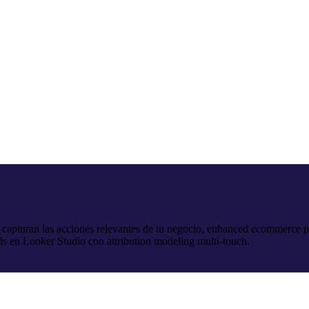
pturan las acciones relevantes de tu negocio, enhanced ecommerce par
ds en Looker Studio con attribution modeling multi-touch.