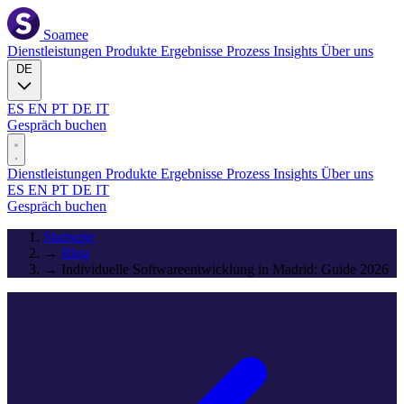
Soamee
Dienstleistungen
Produkte
Ergebnisse
Prozess
Insights
Über uns
DE
ES
EN
PT
DE
IT
Gespräch buchen
Dienstleistungen
Produkte
Ergebnisse
Prozess
Insights
Über uns
ES
EN
PT
DE
IT
Gespräch buchen
Startseite
→
Blog
→
Individuelle Softwareentwicklung in Madrid: Guide 2026