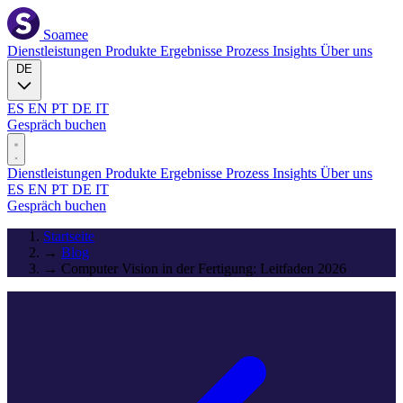
Soamee
Dienstleistungen
Produkte
Ergebnisse
Prozess
Insights
Über uns
DE
ES
EN
PT
DE
IT
Gespräch buchen
Dienstleistungen
Produkte
Ergebnisse
Prozess
Insights
Über uns
ES
EN
PT
DE
IT
Gespräch buchen
Startseite
→
Blog
→
Computer Vision in der Fertigung: Leitfaden 2026