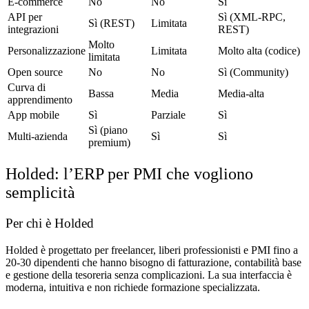
E-commerce
No
No
Sì
API per
Sì (XML-RPC,
Sì (REST)
Limitata
integrazioni
REST)
Molto
Personalizzazione
Limitata
Molto alta (codice)
limitata
Open source
No
No
Sì (Community)
Curva di
Bassa
Media
Media-alta
apprendimento
App mobile
Sì
Parziale
Sì
Sì (piano
Multi-azienda
Sì
Sì
premium)
Holded: l’ERP per PMI che vogliono
semplicità
Per chi è Holded
Holded è progettato per freelancer, liberi professionisti e PMI fino a
20-30 dipendenti che hanno bisogno di fatturazione, contabilità base
e gestione della tesoreria senza complicazioni. La sua interfaccia è
moderna, intuitiva e non richiede formazione specializzata.