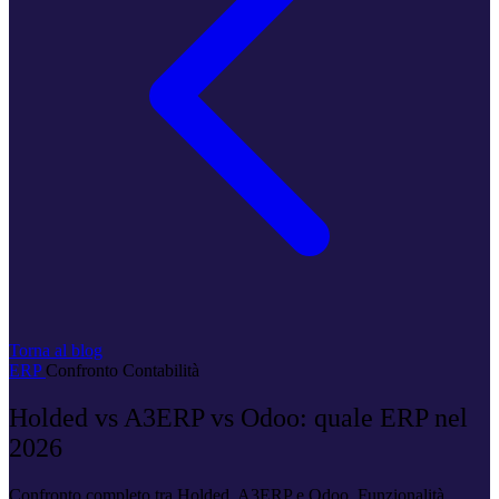
Torna al blog
ERP
Confronto
Contabilità
Holded vs A3ERP vs Odoo: quale ERP nel
2026
Confronto completo tra Holded, A3ERP e Odoo. Funzionalità,