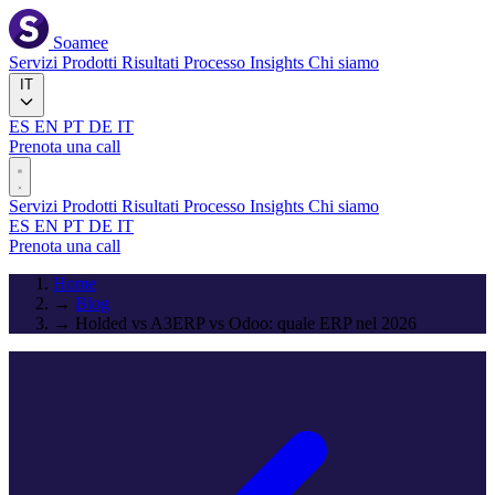
Soamee
Servizi
Prodotti
Risultati
Processo
Insights
Chi siamo
IT
ES
EN
PT
DE
IT
Prenota una call
Servizi
Prodotti
Risultati
Processo
Insights
Chi siamo
ES
EN
PT
DE
IT
Prenota una call
Home
→
Blog
→
Holded vs A3ERP vs Odoo: quale ERP nel 2026