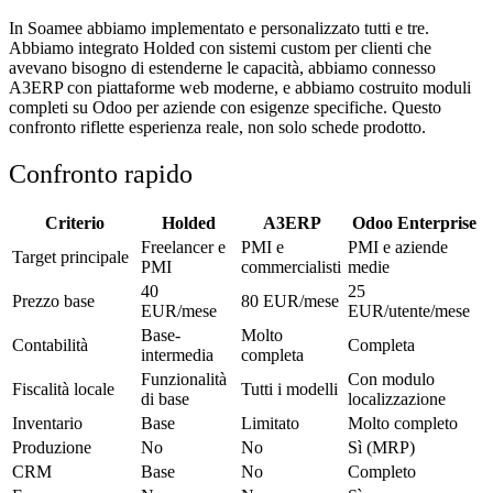
In Soamee abbiamo implementato e personalizzato tutti e tre.
Abbiamo integrato Holded con sistemi custom per clienti che
avevano bisogno di estenderne le capacità, abbiamo connesso
A3ERP con piattaforme web moderne, e abbiamo costruito moduli
completi su Odoo per aziende con esigenze specifiche. Questo
confronto riflette esperienza reale, non solo schede prodotto.
Confronto rapido
Criterio
Holded
A3ERP
Odoo Enterprise
Freelancer e
PMI e
PMI e aziende
Target principale
PMI
commercialisti
medie
40
25
Prezzo base
80 EUR/mese
EUR/mese
EUR/utente/mese
Base-
Molto
Contabilità
Completa
intermedia
completa
Funzionalità
Con modulo
Fiscalità locale
Tutti i modelli
di base
localizzazione
Inventario
Base
Limitato
Molto completo
Produzione
No
No
Sì (MRP)
CRM
Base
No
Completo