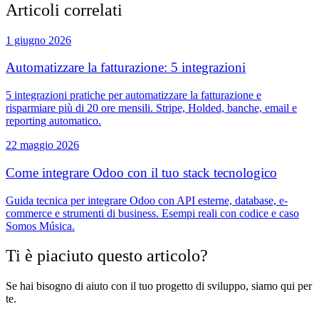
Articoli correlati
1 giugno 2026
Automatizzare la fatturazione: 5 integrazioni
5 integrazioni pratiche per automatizzare la fatturazione e
risparmiare più di 20 ore mensili. Stripe, Holded, banche, email e
reporting automatico.
22 maggio 2026
Come integrare Odoo con il tuo stack tecnologico
Guida tecnica per integrare Odoo con API esterne, database, e-
commerce e strumenti di business. Esempi reali con codice e caso
Somos Música.
Ti è piaciuto questo articolo?
Se hai bisogno di aiuto con il tuo progetto di sviluppo, siamo qui per
te.