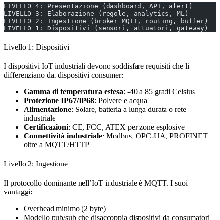
LIVELLO 4: Presentazione (dashboard, API, alert)
LIVELLO 3: Elaborazione (regole, analytics, ML)
LIVELLO 2: Ingestione (broker MQTT, routing, buffer)
LIVELLO 1: Dispositivi (sensori, attuatori, gateway)
Livello 1: Dispositivi
I dispositivi IoT industriali devono soddisfare requisiti che li
differenziano dai dispositivi consumer:
Gamma di temperatura estesa
: -40 a 85 gradi Celsius
Protezione IP67/IP68
: Polvere e acqua
Alimentazione
: Solare, batteria a lunga durata o rete
industriale
Certificazioni
: CE, FCC, ATEX per zone esplosive
Connettività industriale
: Modbus, OPC-UA, PROFINET
oltre a MQTT/HTTP
Livello 2: Ingestione
Il protocollo dominante nell’IoT industriale è MQTT. I suoi
vantaggi:
Overhead minimo (2 byte)
Modello pub/sub che disaccoppia dispositivi da consumatori