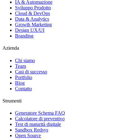
IA & Automazione
Sviluppo Prodotto
Cloud & DevOps
Data & Analytics
Growth Marketing
Design UX/UI
Branding
Azienda
Chi siamo
Team
Casi di successo
Portfolio
Blog
Contatto
Strumenti
Generatore Schema FAQ
Calcolatore di preventivo
Test di maturità digitale
Sandbox Redsys
Open Source