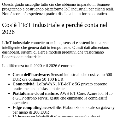
Questa guida raccoglie tutto ciò che abbiamo imparato in Soamee
progettando e costruendo piattaforme IoT industriali per clienti reali.
Non è teoria: è esperienza pratica distillata in un formato pratico.
Cos’è l’IoT industriale e perché conta nel
2026
L’IoT industriale connette macchine, sensori e sistemi in una rete
intelligente che genera dati in tempo reale. Questi dati alimentano
dashboard, sistemi di alert e modelli predittivi che trasformano
l’operazione industriale.
La differenza tra il 2020 e il 2026 è enorme:
Costo dell’hardware
: Sensori industriali che costavano 500
EUR ora costano 50-100 EUR
Connettività
: LoRaWAN, NB-IoT e 5G privato coprono
praticamente qualsiasi ambiente
Piattaforme cloud mature
: AWS IoT Core, Azure IoT Hub
e GCP offrono servizi gestiti che eliminano la complessità
operativa
Edge computing accessibile
: Elaborazione locale su gateway
per meno di 200 EUR
IA integrata
: Modelli di rilevamento anomalie che si