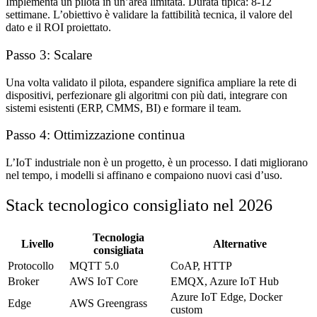
Implementa un pilota in un’area limitata. Durata tipica: 8-12
settimane. L’obiettivo è validare la fattibilità tecnica, il valore del
dato e il ROI proiettato.
Passo 3: Scalare
Una volta validato il pilota, espandere significa ampliare la rete di
dispositivi, perfezionare gli algoritmi con più dati, integrare con
sistemi esistenti (ERP, CMMS, BI) e formare il team.
Passo 4: Ottimizzazione continua
L’IoT industriale non è un progetto, è un processo. I dati migliorano
nel tempo, i modelli si affinano e compaiono nuovi casi d’uso.
Stack tecnologico consigliato nel 2026
Tecnologia
Livello
Alternative
consigliata
Protocollo
MQTT 5.0
CoAP, HTTP
Broker
AWS IoT Core
EMQX, Azure IoT Hub
Azure IoT Edge, Docker
Edge
AWS Greengrass
custom