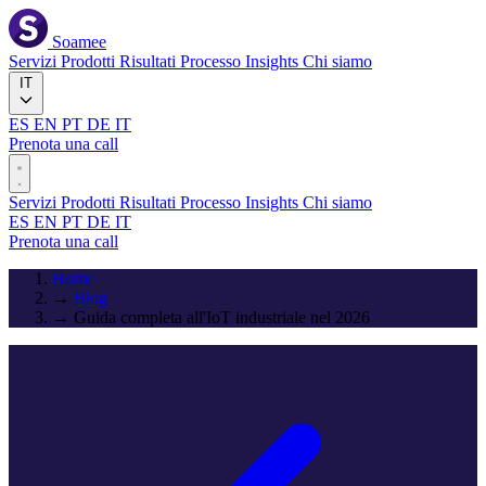
Soamee
Servizi
Prodotti
Risultati
Processo
Insights
Chi siamo
IT
ES
EN
PT
DE
IT
Prenota una call
Servizi
Prodotti
Risultati
Processo
Insights
Chi siamo
ES
EN
PT
DE
IT
Prenota una call
Home
→
Blog
→
Guida completa all'IoT industriale nel 2026