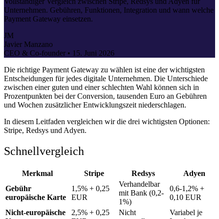
Vollständiger Vergleich zwischen Stripe, Redsys und Adyen für
Unternehmen. Gebühren, Funktionen, Integration und wann welche
Payment Gateway einsetzen.
JM
Javier Manzano
CEO & Co-founder •
15. Juni 2026
Die richtige Payment Gateway zu wählen ist eine der wichtigsten
Entscheidungen für jedes digitale Unternehmen. Die Unterschiede
zwischen einer guten und einer schlechten Wahl können sich in
Prozentpunkten bei der Conversion, tausenden Euro an Gebühren
und Wochen zusätzlicher Entwicklungszeit niederschlagen.
In diesem Leitfaden vergleichen wir die drei wichtigsten Optionen:
Stripe, Redsys und Adyen.
Schnellvergleich
Merkmal
Stripe
Redsys
Adyen
Verhandelbar
Gebühr
1,5% + 0,25
0,6-1,2% +
mit Bank (0,2-
europäische Karte
EUR
0,10 EUR
1%)
Nicht-europäische
2,5% + 0,25
Nicht
Variabel je