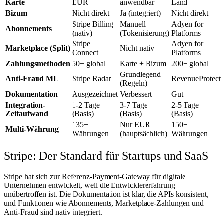
Karte
EUR
anwendbar
Land
Bizum
Nicht direkt
Ja (integriert)
Nicht direkt
Stripe Billing
Manuell
Adyen for
Abonnements
(nativ)
(Tokenisierung)
Platforms
Stripe
Adyen for
Marketplace (Split)
Nicht nativ
Connect
Platforms
Zahlungsmethoden
50+ global
Karte + Bizum
200+ global
Grundlegend
Anti-Fraud ML
Stripe Radar
RevenueProtect
(Regeln)
Dokumentation
Ausgezeichnet
Verbessert
Gut
Integration-
1-2 Tage
3-7 Tage
2-5 Tage
Zeitaufwand
(Basis)
(Basis)
(Basis)
135+
Nur EUR
150+
Multi-Währung
Währungen
(hauptsächlich)
Währungen
Stripe: Der Standard für Startups und SaaS
Stripe hat sich zur Referenz-Payment-Gateway für digitale
Unternehmen entwickelt, weil die Entwicklererfahrung
unübertroffen ist. Die Dokumentation ist klar, die APIs konsistent,
und Funktionen wie Abonnements, Marketplace-Zahlungen und
Anti-Fraud sind nativ integriert.