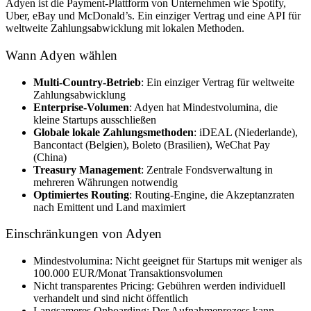
Adyen ist die Payment-Plattform von Unternehmen wie Spotify,
Uber, eBay und McDonald’s. Ein einziger Vertrag und eine API für
weltweite Zahlungsabwicklung mit lokalen Methoden.
Wann Adyen wählen
Multi-Country-Betrieb
: Ein einziger Vertrag für weltweite
Zahlungsabwicklung
Enterprise-Volumen
: Adyen hat Mindestvolumina, die
kleine Startups ausschließen
Globale lokale Zahlungsmethoden
: iDEAL (Niederlande),
Bancontact (Belgien), Boleto (Brasilien), WeChat Pay
(China)
Treasury Management
: Zentrale Fondsverwaltung in
mehreren Währungen notwendig
Optimiertes Routing
: Routing-Engine, die Akzeptanzraten
nach Emittent und Land maximiert
Einschränkungen von Adyen
Mindestvolumina: Nicht geeignet für Startups mit weniger als
100.000 EUR/Monat Transaktionsvolumen
Nicht transparentes Pricing: Gebühren werden individuell
verhandelt und sind nicht öffentlich
Langsameres Onboarding: Der Aufnahmeprozess kann