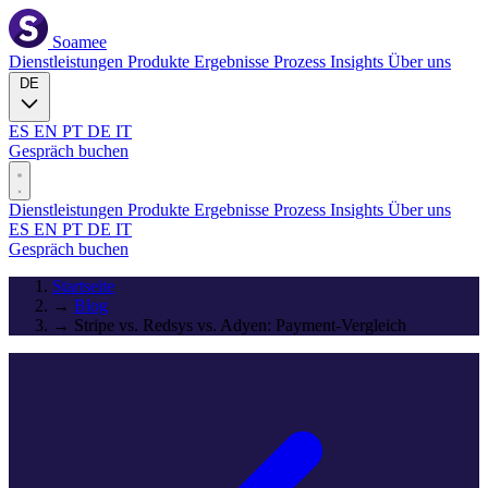
Soamee
Dienstleistungen
Produkte
Ergebnisse
Prozess
Insights
Über uns
DE
ES
EN
PT
DE
IT
Gespräch buchen
Dienstleistungen
Produkte
Ergebnisse
Prozess
Insights
Über uns
ES
EN
PT
DE
IT
Gespräch buchen
Startseite
→
Blog
→
Stripe vs. Redsys vs. Adyen: Payment-Vergleich