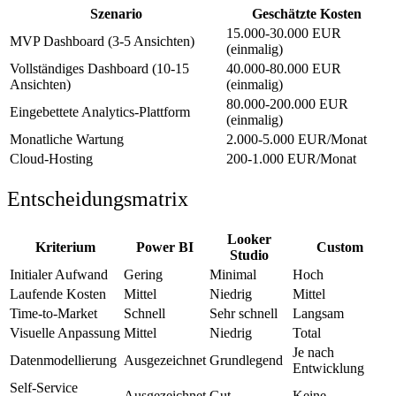
Szenario
Geschätzte Kosten
15.000-30.000 EUR
MVP Dashboard (3-5 Ansichten)
(einmalig)
Vollständiges Dashboard (10-15
40.000-80.000 EUR
Ansichten)
(einmalig)
80.000-200.000 EUR
Eingebettete Analytics-Plattform
(einmalig)
Monatliche Wartung
2.000-5.000 EUR/Monat
Cloud-Hosting
200-1.000 EUR/Monat
Entscheidungsmatrix
Looker
Kriterium
Power BI
Custom
Studio
Initialer Aufwand
Gering
Minimal
Hoch
Laufende Kosten
Mittel
Niedrig
Mittel
Time-to-Market
Schnell
Sehr schnell
Langsam
Visuelle Anpassung
Mittel
Niedrig
Total
Je nach
Datenmodellierung
Ausgezeichnet
Grundlegend
Entwicklung
Self-Service
Ausgezeichnet
Gut
Keine