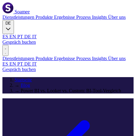
Soamee
Dienstleistungen
Produkte
Ergebnisse
Prozess
Insights
Über uns
DE
ES
EN
PT
DE
IT
Gespräch buchen
Dienstleistungen
Produkte
Ergebnisse
Prozess
Insights
Über uns
ES
EN
PT
DE
IT
Gespräch buchen
Startseite
→
Blog
→
Power BI vs. Looker vs. Custom: BI-Tool-Vergleich