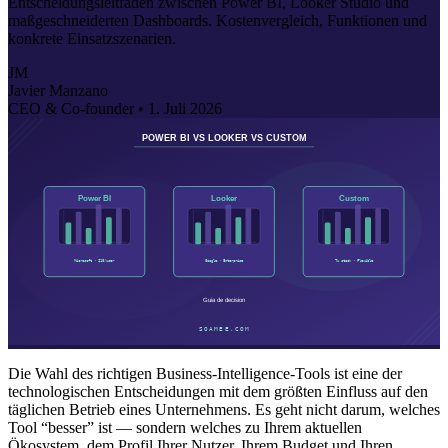
Entscheidungsleitfaden zwischen Power BI, Looker Studio und
maßgeschneiderten Dashboards. Kostenvergleich, Funktionen und
konkrete Einsatzszenarien.
JM
Javier Manzano
CEO & Co-founder •
1. Juli 2026
Die Wahl des richtigen Business-Intelligence-Tools ist eine der
technologischen Entscheidungen mit dem größten Einfluss auf den
täglichen Betrieb eines Unternehmens. Es geht nicht darum, welches
Tool “besser” ist — sondern welches zu Ihrem aktuellen
Ökosystem, dem Profil Ihrer Nutzer, Ihrem Budget und Ihren