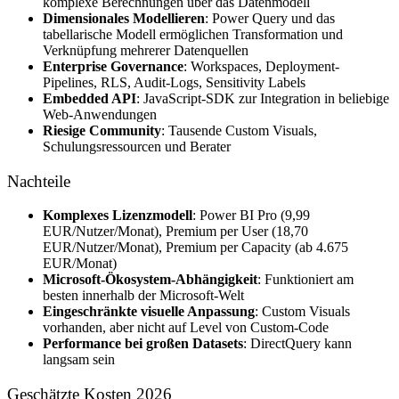
komplexe Berechnungen über das Datenmodell
Dimensionales Modellieren
: Power Query und das
tabellarische Modell ermöglichen Transformation und
Verknüpfung mehrerer Datenquellen
Enterprise Governance
: Workspaces, Deployment-
Pipelines, RLS, Audit-Logs, Sensitivity Labels
Embedded API
: JavaScript-SDK zur Integration in beliebige
Web-Anwendungen
Riesige Community
: Tausende Custom Visuals,
Schulungsressourcen und Berater
Nachteile
Komplexes Lizenzmodell
: Power BI Pro (9,99
EUR/Nutzer/Monat), Premium per User (18,70
EUR/Nutzer/Monat), Premium per Capacity (ab 4.675
EUR/Monat)
Microsoft-Ökosystem-Abhängigkeit
: Funktioniert am
besten innerhalb der Microsoft-Welt
Eingeschränkte visuelle Anpassung
: Custom Visuals
vorhanden, aber nicht auf Level von Custom-Code
Performance bei großen Datasets
: DirectQuery kann
langsam sein
Geschätzte Kosten 2026