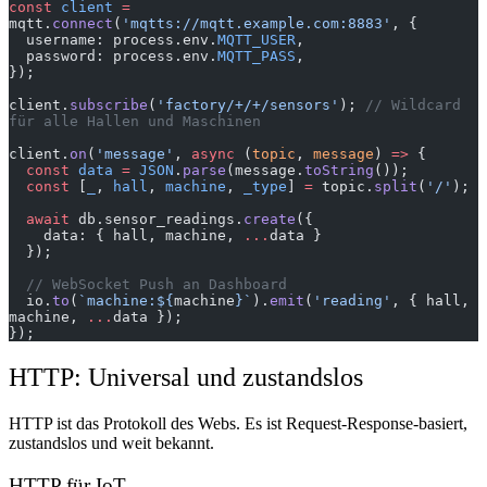
const
 client
 =
mqtt.
connect
(
'mqtts://mqtt.example.com:8883'
, {
  username: process.env.
MQTT_USER
,
  password: process.env.
MQTT_PASS
,
});
client.
subscribe
(
'factory/+/+/sensors'
); 
// Wildcard 
für alle Hallen und Maschinen
client.
on
(
'message'
, 
async
 (
topic
, 
message
) 
=>
 {
  const
 data
 =
 JSON
.
parse
(message.
toString
());
  const
 [
_
, 
hall
, 
machine
, 
_type
] 
=
 topic.
split
(
'/'
);
  await
 db.sensor_readings.
create
({
    data: { hall, machine, 
...
data }
  });
  // WebSocket Push an Dashboard
  io.
to
(
`machine:${
machine
}`
).
emit
(
'reading'
, { hall, 
machine, 
...
data });
});
HTTP: Universal und zustandslos
HTTP ist das Protokoll des Webs. Es ist Request-Response-basiert,
zustandslos und weit bekannt.
HTTP für IoT