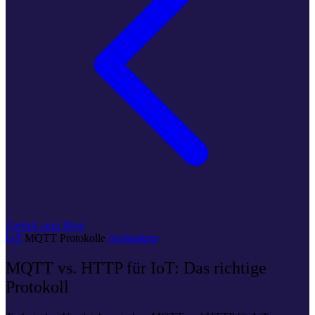
Zurück zum Blog
IoT
MQTT
Protokolle
Architektur
MQTT vs. HTTP für IoT: Das richtige
Protokoll