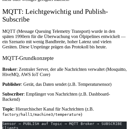
MQTT: Leichtgewichtig und Publish-
Subscribe
MQTT (Message Queuing Telemetry Transport) wurde in den
späten 1990ern für die Überwachung von Ölpipelines entwickelt —
ein Szenario mit wenig Bandbreite, hoher Latenz und vielen
Geräten. Diese Ursprünge prägen das Protokoll bis heute.
MQTT-Grundkonzepte
Broker
: Zentraler Server, der alle Nachrichten verwaltet (Mosquitto,
HiveMQ, AWS IoT Core)
Publisher
: Gerät, das Daten sendet (z.B. Temperatursensor)
Subscriber
: Empfänger von Nachrichten (z.B. Dashboard-
Backend)
Topic
: Hierarchischer Kanal für Nachrichten (z.B.
)
factory/hall1/machine3/temperature
Sensor → PUBLISH auf Topic → MQTT Broker → SUBSCRIBE 
Clients