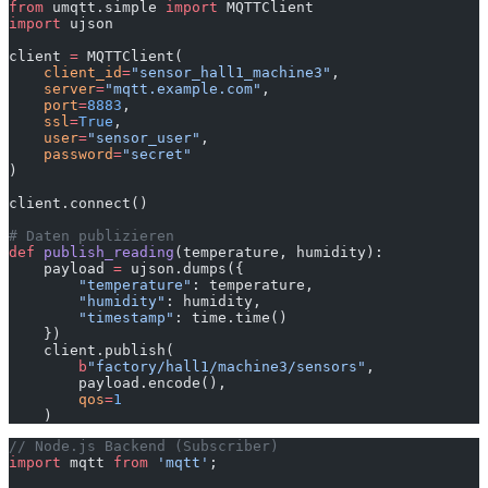
from
 umqtt.simple 
import
 MQTTClient
import
 ujson
client 
=
 MQTTClient(
    client_id
=
"sensor_hall1_machine3"
,
    server
=
"mqtt.example.com"
,
    port
=
8883
,
    ssl
=
True
,
    user
=
"sensor_user"
,
    password
=
"secret"
)
client.connect()
# Daten publizieren
def
 publish_reading
(temperature, humidity):
    payload 
=
 ujson.dumps({
        "temperature"
: temperature,
        "humidity"
: humidity,
        "timestamp"
: time.time()
    })
    client.publish(
        b
"factory/hall1/machine3/sensors"
,
        payload.encode(),
        qos
=
1
    )
// Node.js Backend (Subscriber)
import
 mqtt 
from
 'mqtt'
;