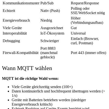
Kommunikationsmuster
Pub/Sub
Request/Response
Polling oder
Echtzeit
Nativ (Push)
SSE/WebSocket nötig
Höher
Energieverbrauch
Niedrig
(Verbindungsaufbau)
Viele Geräte
Ausgezeichnet
Gut
Interoperabilität
IoT-Ökosystem
Universal
Einfach (Browser,
Debugging
Schwieriger
curl, Postman)
Port 8883
Firewall-Kompatibilität
(manchmal
Port 443 (immer offen)
geblockt)
Wann MQTT wählen
MQTT ist die richtige Wahl wenn:
Viele Geräte gleichzeitig senden (100+)
Daten kontinuierlich und hochfrequent übertragen werden (>
1/s)
Geräte mit Batterien betrieben werden (niedriger
Energieverbrauch kritisch)
Echtzeit-Reaktion auf Geräte-Events benötigt wird