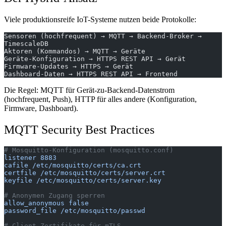
Viele produktionsreife IoT-Systeme nutzen beide Protokolle:
Sensoren (hochfrequent) → MQTT → Backend-Broker → 
TimescaleDB
Aktoren (Kommandos) → MQTT → Geräte
Geräte-Konfiguration → HTTPS REST API → Gerät
Firmware-Updates → HTTPS → Gerät
Dashboard-Daten → HTTPS REST API → Frontend
Die Regel: MQTT für Gerät-zu-Backend-Datenstrom
(hochfrequent, Push), HTTP für alles andere (Konfiguration,
Firmware, Dashboard).
MQTT Security Best Practices
# Mosquitto-Konfiguration (mosquitto.conf)
listener 8883
cafile /etc/mosquitto/certs/ca.crt
certfile /etc/mosquitto/certs/server.crt
keyfile /etc/mosquitto/certs/server.key
# Anonymen Zugang sperren
allow_anonymous false
password_file /etc/mosquitto/passwd
# Client-Zertifikate für mTLS