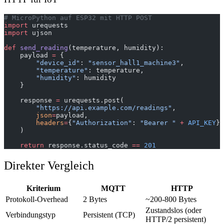
# MicroPython auf ESP32 mit HTTP POST
import
 urequests
import
 ujson
def
 send_reading
(temperature, humidity):
    payload 
=
 {
        "device_id"
: 
"sensor_hall1_machine3"
,
        "temperature"
: temperature,
        "humidity"
: humidity
    }
    response 
=
 urequests.post(
        "https://api.example.com/readings"
,
        json
=
payload,
        headers
=
{
"Authorization"
: 
"Bearer "
 +
 API_KEY
}
    )
    return
 response.status_code 
==
 201
Direkter Vergleich
Kriterium
MQTT
HTTP
Protokoll-Overhead
2 Bytes
~200-800 Bytes
Zustandslos (oder
Verbindungstyp
Persistent (TCP)
HTTP/2 persistent)